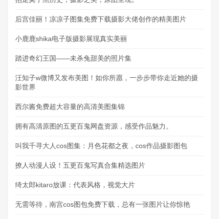
后宫佳丽！凉凉子图集免费下载摄影大佬创作的精美图片
小鹿鹿shika电子版摄影展现真实美丽
踏进奇幻王国——未杀兔甜美的照片集
汪知子w微博又发布美图！如你所愿，一步步带你走近她的摄
影世界
西尔酱免费超大容量的高清美图集锦
拥有高清原图的五更百鬼网盘资源，感受作品魅力。
叫我千寻大人cos图集：月色花都之夜，cos作品摄影图包
撩人动漫人设！五更百鬼写真合集精选图片
绮太郎kitaro放课：代表风格，视觉大片
无需等待，南宫cos图包免费下载，总有一张图片让你惊艳