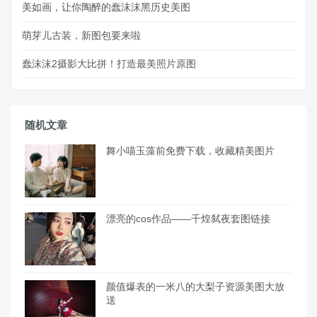
美如画，让你陶醉的蠢沫沫黑历史美图
萌芽儿古装，新图包要来啦
蠢沫沫2摄影大比拼！打造最美照片原图
随机文章
舞小喵玉藻前免费下载，收藏精美图片
漂亮的cos作品——千煌弑夜套图链接
颜值爆表的一米八的大梨子资源美图大放
送