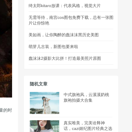
绮太郎kitaro放课：代表风格，视觉大片
无需等待，南宫cos图包免费下载，总有一张图
片让你惊艳
美如画，让你陶醉的蠢沫沫黑历史美图
萌芽儿古装，新图包要来啦
蠢沫沫2摄影大比拼！打造最美照片原图
随机文章
中式旗袍风，云溪溪奶桃
旗袍拍摄大合集
量的时
真实唯美，完美诠释神
话，cazi姬纪图片经典之选