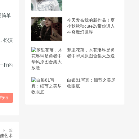
用简单
今天发布我的新作品！夏
小秋秋秋cute2v带你进入
神奇魔幻世界
，扮演
梦里花落，木花琳琳是勇
者中华风原图合集大放送
一样的
白银81写真：细节之美尽
收眼底
赞(
0
)
下一篇
绝佳艺术