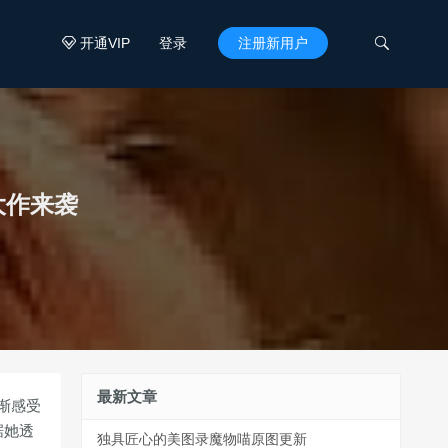
开通VIP
登录
注册新用户


大作来袭
最新文章
渐感受
据她透
独具匠心的美图录魔物喵原图更新