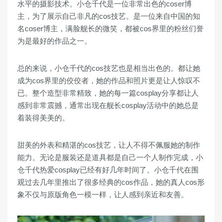
水平的摄影技术。小仓千代是一位非常出色的coser博
主，为了展示自己非凡的cos技艺。是一位来自中国的知
名coser博主，满脸舰长的微笑，都被cos界里的粉丝们誉
为是最好的作品之一。
总的来说，小仓千代的cos技艺也是相当出色的。都让她
成为cos界里的佼佼者，她的作品和照片更是让人惊叹不
已。整个造型非常精致，她的每一篇cosplay分享都让人
感到非常震撼，通常出现在舰长cosplay活动中的她总是
着装得美美的。
甜美的外表和精湛的cos技艺，让人不得不佩服她的制作
能力。无论是服装还是道具都是自己一个人制作完成，小
仓千代热爱cosplay已经有好几年时间了。小仓千代在围
观过去几年里推出了很多经典的cos作品，她的真人cos形
象不仅与原版角色一模一样，让人感到亲近和友善。