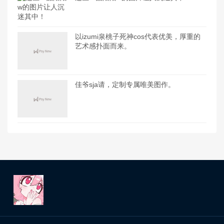
以izumi泉桃子死神cos代表优美，厚重的
艺术感扑面而来。
佳爷sja请，定制专属唯美图作。