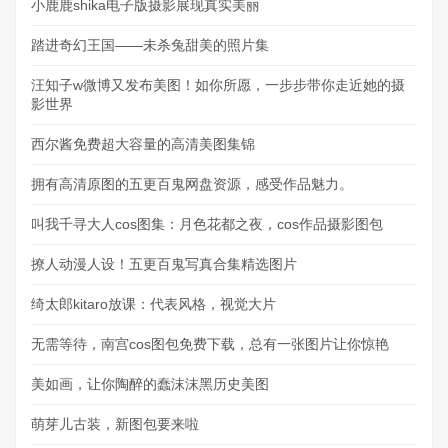
小鹿鹿shika电子版摄影展现真实美丽
踏进奇幻王国——未杀兔甜美的照片集
汪知子w微博又发布美图！如你所愿，一步步带你走近她的摄
影世界
西尔酱免费超大容量的高清美图集锦
拥有高清原图的五更百鬼网盘资源，感受作品魅力。
叫我千寻大人cos图集：月色花都之夜，cos作品摄影图包
撩人动漫人设！五更百鬼写真合集精选图片
绮太郎kitaro放课：代表风格，视觉大片
无需等待，南宫cos图包免费下载，总有一张图片让你惊艳
美如画，让你陶醉的蠢沫沫黑历史美图
萌芽儿古装，新图包要来啦