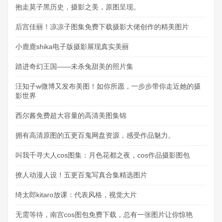
抱走莫子黑历史，摄影之美，原图呈现。
后宫佳丽！凉凉子图集免费下载摄影大佬创作的精美图片
小鹿鹿shika电子版摄影展现真实美丽
踏进奇幻王国——未杀兔甜美的照片集
汪知子w微博又发布美图！如你所愿，一步步带你走近她的摄
影世界
西尔酱免费超大容量的高清美图集锦
拥有高清原图的五更百鬼网盘资源，感受作品魅力。
叫我千寻大人cos图集：月色花都之夜，cos作品摄影图包
撩人动漫人设！五更百鬼写真合集精选图片
绮太郎kitaro放课：代表风格，视觉大片
无需等待，南宫cos图包免费下载，总有一张图片让你惊艳