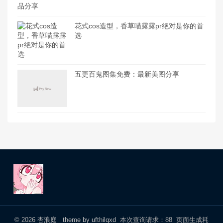
花式cos造型，香草喵露露pr绝对是你的首
选
五更百鬼图集免费：最新美图分享
© 2026
杏浪庭
theme by ufthilqxd
本次查询请求：88 页面生成耗