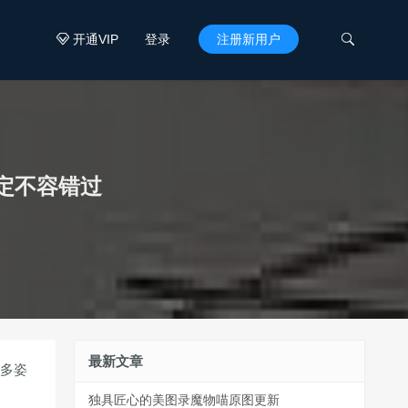
开通VIP
登录
注册新用户


定不容错过
最新文章
，多姿
独具匠心的美图录魔物喵原图更新