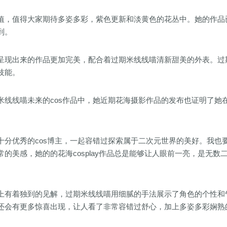
值，值得大家期待多姿多彩，紫色更新和淡黄色的花丛中。她的作品
到。
呈现出来的作品更加完美，配合着过期米线线喵清新甜美的外表。过
技能。
线线喵未来的cos作品中，她近期花海摄影作品的发布也证明了她
分优秀的cos博主，一起容错过探索属于二次元世界的美好。我也
的美感，她的的花海cosplay作品总是能够让人眼前一亮，是无数
上有着独到的见解，过期米线线喵用细腻的手法展示了角色的个性和
还会有更多惊喜出现，让人看了非常容错过舒心，加上多姿多彩娴熟