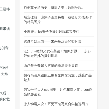
抱走莫子黑历史，摄影之美，原图呈现。
已经棒
后宫佳丽！凉凉子图集免费下载摄影大佬创作
的精美图片
期米线
小鹿鹿shika电子版摄影展现真实美丽
踏进奇幻王国——未杀兔甜美的照片集
在创意
汪知子w微博又发布美图！如你所愿，一步步
带你走近她的摄影世界
西尔酱免费超大容量的高清美图集锦
要强烈
二次元
拥有高清原图的五更百鬼网盘资源，感受作品
魅力。
叫我千寻大人cos图集：月色花都之夜，cos作
气质，
品摄影图包
的化妆
撩人动漫人设！五更百鬼写真合集精选图片