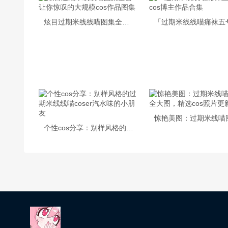
炫目过期米线线喵图集全套 – 让你惊叹的大规模cos作品图集
个性cos分享：别样风格的过期米线线喵coser汽水味的小朋友