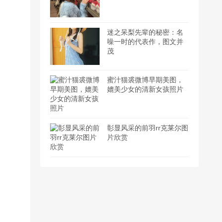
迷之呆梨先辈的秘密：名
噪一时的代表作，图文并
茂
蜜汁猫裘微博早期美图，
媲美少女的清新女孩照片
彰显风采的前羽rr克莱尔图
片欣赏