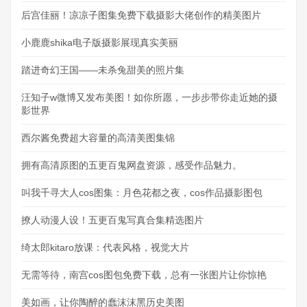
后宫佳丽！凉凉子图集免费下载摄影大佬创作的精美图片
小鹿鹿shika电子版摄影展现真实美丽
踏进奇幻王国——未杀兔甜美的照片集
汪知子w微博又发布美图！如你所愿，一步步带你走近她的摄
影世界
西尔酱免费超大容量的高清美图集锦
拥有高清原图的五更百鬼网盘资源，感受作品魅力。
叫我千寻大人cos图集：月色花都之夜，cos作品摄影图包
撩人动漫人设！五更百鬼写真合集精选图片
绮太郎kitaro放课：代表风格，视觉大片
无需等待，南宫cos图包免费下载，总有一张图片让你惊艳
美如画，让你陶醉的蠢沫沫黑历史美图