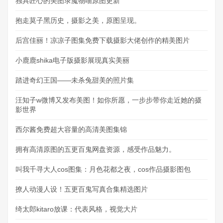
独具匠心的美图录魔物喵原图更新
抱走莫子黑历史，摄影之美，原图呈现。
后宫佳丽！凉凉子图集免费下载摄影大佬创作的精美图片
小鹿鹿shika电子版摄影展现真实美丽
踏进奇幻王国——未杀兔甜美的照片集
汪知子w微博又发布美图！如你所愿，一步步带你走近她的摄
影世界
西尔酱免费超大容量的高清美图集锦
拥有高清原图的五更百鬼网盘资源，感受作品魅力。
叫我千寻大人cos图集：月色花都之夜，cos作品摄影图包
撩人动漫人设！五更百鬼写真合集精选图片
绮太郎kitaro放课：代表风格，视觉大片