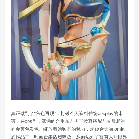
真正做到了“角色再现”，打破个人资料传统cosplay的束
缚，在cos界，潇洒的合集东方男子妆容搭配与衣服相衬
的金黄色发色。绽放着她独有的魅力，螺旋合集猫tomia
的作品中，时而合集热烈奔放。从而达到了富有大开眼界