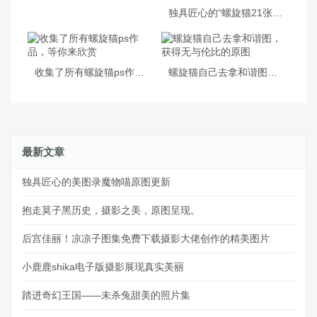
独具匠心的“螺旋猫21张百度云”作品，让你感受到她的多重魅惑
收集了所有螺旋猫ps作品，等你来欣赏
螺旋猫自己去拿和谐图，获得无与伦比的原图
最新文章
独具匠心的美图录魔物喵原图更新
抱走莫子黑历史，摄影之美，原图呈现。
后宫佳丽！凉凉子图集免费下载摄影大佬创作的精美图片
小鹿鹿shika电子版摄影展现真实美丽
踏进奇幻王国——未杀兔甜美的照片集