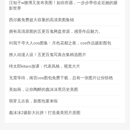
汪知子w微博又发布美图！如你所愿，一步步带你走近她的摄
影世界
西尔酱免费超大容量的高清美图集锦
拥有高清原图的五更百鬼网盘资源，感受作品魅力。
叫我千寻大人cos图集：月色花都之夜，cos作品摄影图包
撩人动漫人设！五更百鬼写真合集精选图片
绮太郎kitaro放课：代表风格，视觉大片
无需等待，南宫cos图包免费下载，总有一张图片让你惊艳
美如画，让你陶醉的蠢沫沫黑历史美图
萌芽儿古装，新图包要来啦
蠢沫沫2摄影大比拼！打造最美照片原图