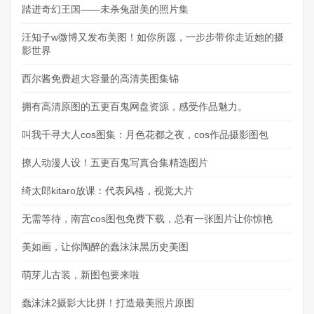
踏进奇幻王国——未杀兔甜美的照片集
汪知子w微博又发布美图！如你所愿，一步步带你走近她的摄
影世界
西尔酱免费超大容量的高清美图集锦
拥有高清原图的五更百鬼网盘资源，感受作品魅力。
叫我千寻大人cos图集：月色花都之夜，cos作品摄影图包
撩人动漫人设！五更百鬼写真合集精选图片
绮太郎kitaro放课：代表风格，视觉大片
无需等待，南宫cos图包免费下载，总有一张图片让你惊艳
美如画，让你陶醉的蠢沫沫黑历史美图
萌芽儿古装，新图包要来啦
蠢沫沫2摄影大比拼！打造最美照片原图