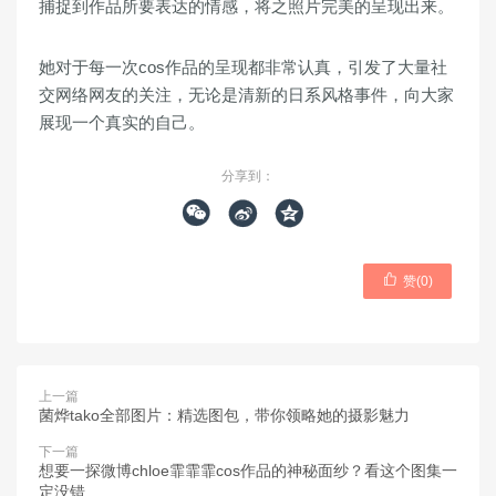
捕捉到作品所要表达的情感，将之照片完美的呈现出来。
她对于每一次cos作品的呈现都非常认真，引发了大量社
交网络网友的关注，无论是清新的日系风格事件，向大家
展现一个真实的自己。
分享到：




赞(
0
)
上一篇
菌烨tako全部图片：精选图包，带你领略她的摄影魅力
下一篇
想要一探微博chloe霏霏霏cos作品的神秘面纱？看这个图集一
定没错