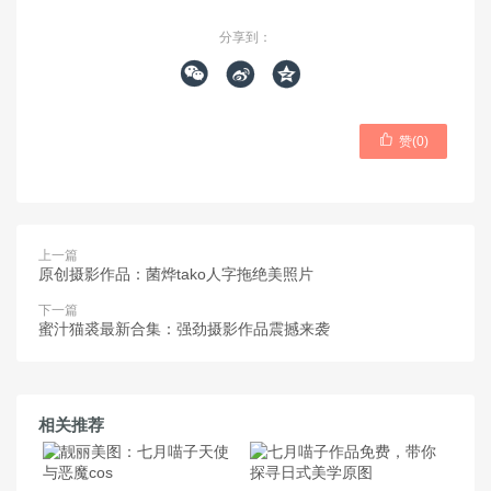
分享到：




赞(
0
)
上一篇
原创摄影作品：菌烨tako人字拖绝美照片
下一篇
蜜汁猫裘最新合集：强劲摄影作品震撼来袭
相关推荐