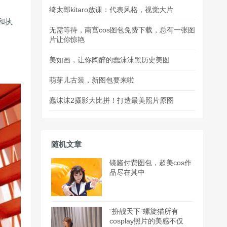
绮太郎kitaro放课：代表风格，视觉大片
和执
无需等待，南宫cos图包免费下载，总有一张图
片让你惊艳
美如画，让你陶醉的蠢沫沫黑历史美图
萌芽儿古装，新图包要来啦
蠢沫沫2摄影大比拼！打造最美照片原图
随机文章
镜酱付费图包，超美cos作
品尽在其中
“扮靓天下”螺旋猫所有
cosplay照片的美感不仅