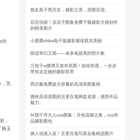
抱走莫子黑历史，摄影之美，原图呈现。
后宫佳丽！凉凉子图集免费下载摄影大佬创作
的精美图片
小鹿鹿shika电子版摄影展现真实美丽
s作
踏进奇幻王国——未杀兔甜美的照片集
汪知子w微博又发布美图！如你所愿，一步步
带你走近她的摄影世界
心，无
西尔酱免费超大容量的高清美图集锦
拥有高清原图的五更百鬼网盘资源，感受作品
魅力。
叫我千寻大人cos图集：月色花都之夜，cos作
游，
品摄影图包
了杨玉
撩人动漫人设！五更百鬼写真合集精选图片