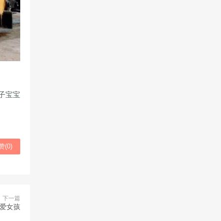
子宝宝
赞(
0
)
下一篇
可爱女孩