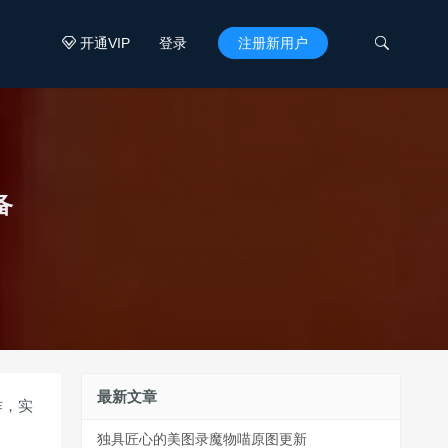
开通VIP
登录
注册新用户


备
最新文章
作，实
独具匠心的美图录魔物喵原图更新