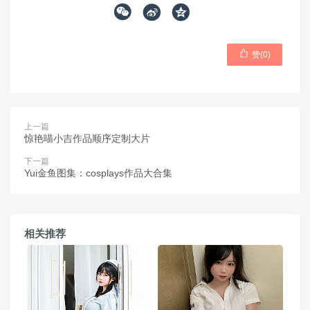




赞(
0
)
上一篇
惊艳喵小吉作品顺序定制大片
下一篇
Yui金鱼图集：cosplays作品大合集
相关推荐