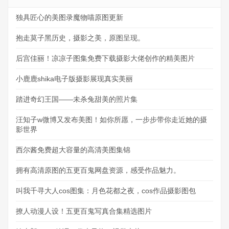
独具匠心的美图录魔物喵原图更新
抱走莫子黑历史，摄影之美，原图呈现。
后宫佳丽！凉凉子图集免费下载摄影大佬创作的精美图片
小鹿鹿shika电子版摄影展现真实美丽
踏进奇幻王国——未杀兔甜美的照片集
汪知子w微博又发布美图！如你所愿，一步步带你走近她的摄
影世界
西尔酱免费超大容量的高清美图集锦
拥有高清原图的五更百鬼网盘资源，感受作品魅力。
叫我千寻大人cos图集：月色花都之夜，cos作品摄影图包
撩人动漫人设！五更百鬼写真合集精选图片