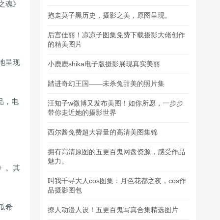
之魂》
抱走莫子黑历史，摄影之美，原图呈现。
后宫佳丽！凉凉子图集免费下载摄影大佬创作
的精美图片
地呈现
小鹿鹿shika电子版摄影展现真实美丽
踏进奇幻王国——未杀兔甜美的照片集
品，电
汪知子w微博又发布美图！如你所愿，一步步
带你走近她的摄影世界
西尔酱免费超大容量的高清美图集锦
拥有高清原图的五更百鬼网盘资源，感受作品
魅力。
》。其
叫我千寻大人cos图集：月色花都之夜，cos作
品摄影图包
瓜希
撩人动漫人设！五更百鬼写真合集精选图片