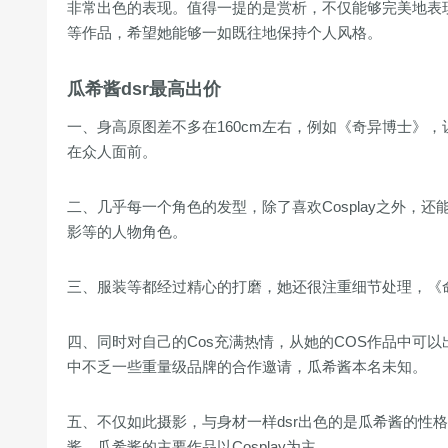
非常出色的表现。值得一提的是赏析，不仅能够完美地表
等作品，希望她能够一如既往地保持个人风格。
瓜希酱dsr最高出价
一、身高原图差不多在160cm左右，例如《奇异博士》
在众人面前。
二、几乎每一个角色的发型，除了喜欢Cosplay之外，
影等的人物角色。
三、服装等都经过精心的打磨，她还很注重细节处理，《命
四、同时对自己的Cos充满热情，从她的COS作品中可
中不乏一些重量级品牌的合作邀请，瓜希酱本名未知。
五、不仅如此摄影，与身材一样dsr出色的是瓜希酱的性格
酱，瓜希酱的主要作品以Cosplay为主。