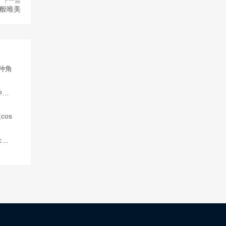
下一篇
画般唯美
瓜希酱cos信浓，演绎各种角色的舞台艺术品呈现给你
瓜希酱免费分享高清美瞳cos照片