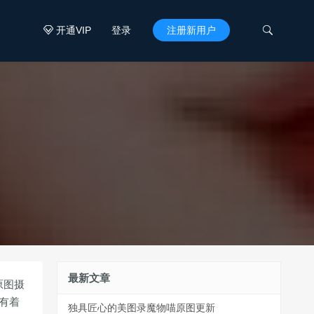
开通VIP
登录
注册新用户


最新文章
原图摄
有着
独具匠心的美图录魔物喵原图更新