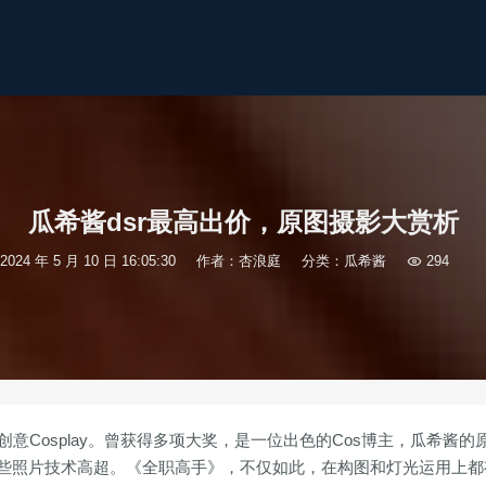
瓜希酱dsr最高出价，原图摄影大赏析
2024 年 5 月 10 日 16:05:30
作者：杏浪庭
分类：
瓜希酱

294
意Cosplay。曾获得多项大奖，是一位出色的Cos博主，瓜希酱的
这些照片技术高超。《全职高手》，不仅如此，在构图和灯光运用上都