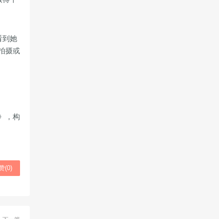
看到她
拍摄或
》，构
赞(
0
)