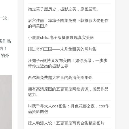
抱走莫子黑历史，摄影之美，原图呈现。
一次
后宫佳丽！凉凉子图集免费下载摄影大佬创作
的精美图片
小鹿鹿shika电子版摄影展现真实美丽
酱作品
为了
踏进奇幻王国——未杀兔甜美的照片集
己的外
汪知子w微博又发布美图！如你所愿，一步步
带你走近她的摄影世界
西尔酱免费超大容量的高清美图集锦
拥有高清原图的五更百鬼网盘资源，感受作品
魅力。
叫我千寻大人cos图集：月色花都之夜，cos作
品摄影图包
撩人动漫人设！五更百鬼写真合集精选图片