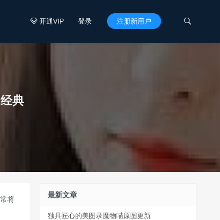
开通VIP
登录
注册新用户


是经典
最新文章
经常将
拍
独具匠心的美图录魔物喵原图更新