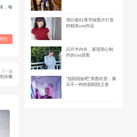
体，每
用白银81香芋味图片打造
的精美cos作品
赞(
0
)
闪月半内衣，展现用心制
作的cos原图
下一篇
包珍藏
“韶陌陌贴吧”美图欣赏，展
示不一样的韶陌陌之美