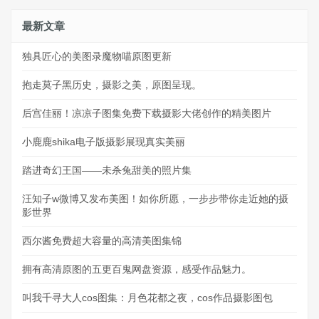
最新文章
独具匠心的美图录魔物喵原图更新
抱走莫子黑历史，摄影之美，原图呈现。
后宫佳丽！凉凉子图集免费下载摄影大佬创作的精美图片
小鹿鹿shika电子版摄影展现真实美丽
踏进奇幻王国——未杀兔甜美的照片集
汪知子w微博又发布美图！如你所愿，一步步带你走近她的摄
影世界
西尔酱免费超大容量的高清美图集锦
拥有高清原图的五更百鬼网盘资源，感受作品魅力。
叫我千寻大人cos图集：月色花都之夜，cos作品摄影图包