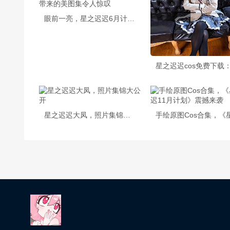
眼前一亮，星之迟迟6月计划带来的美图集令人惊叹
星之迟迟大凤，照片集锦大公开