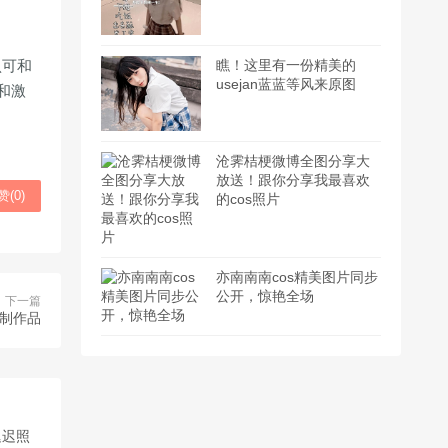
认可和
瞧！这里有一份精美的
usejan蓝蓝等风来原图
和激
沧霁桔梗微博全图分享大
放送！跟你分享我最喜欢
赞(
0
)
的cos照片
亦南南南cos精美图片同步
公开，惊艳全场
下一篇
制作品