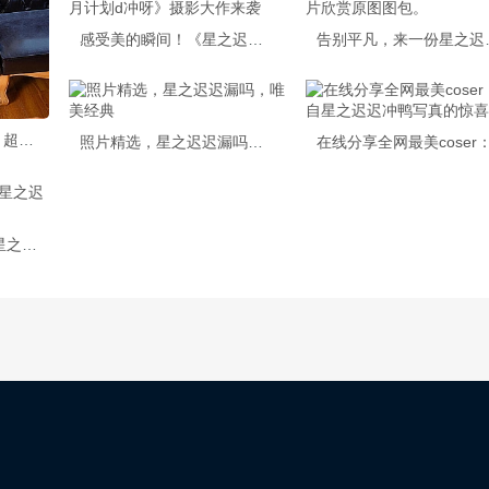
感受美的瞬间！《星之迟迟9月计划d冲呀》摄影大作来袭
告别平凡，
星之迟迟cos免费下载：超美配色的美图作品
照片精选，星之迟迟漏吗，唯美经典
手绘原图Cos合集，《星之迟迟11月计划》震撼来袭