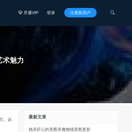
开通VIP
登录
注册新用户


艺术魅力
最新文章
力。从
独具匠心的美图录魔物喵原图更新