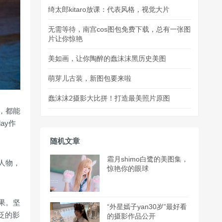
绮太郎kitaro放课：代表风格，视觉大片
无需等待，南宫cos图包免费下载，总有一张图
片让你惊艳
美如画，让你陶醉的蠢沫沫黑历史美图
萌芽儿古装，新图包要来啦
蠢沫沫2摄影大比拼！打造最美照片原图
，都能
ay作
随机文章
霜月shimo白鹭的美图集，
人物，
惊艳你的眼球
果。坚
“外星嫣子yan30岁”最好看
广泛的影
的摄影作品公开