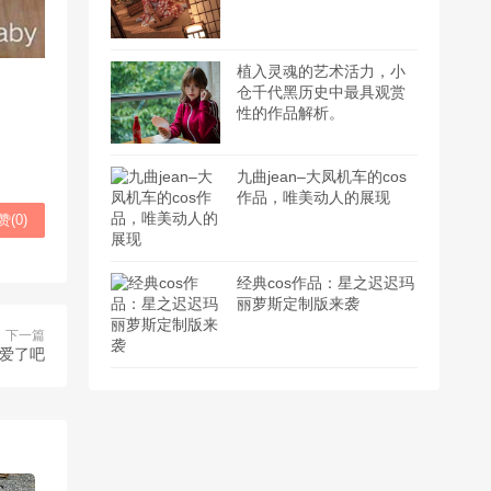
植入灵魂的艺术活力，小
仓千代黑历史中最具观赏
性的作品解析。
九曲jean–大凤机车的cos
作品，唯美动人的展现
赞(
0
)
经典cos作品：星之迟迟玛
丽萝斯定制版来袭
下一篇
有爱了吧