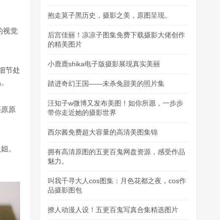
抱走莫子黑历史，摄影之美，原图呈现。
的视觉
后宫佳丽！凉凉子图集免费下载摄影大佬创作
的精美图片
小鹿鹿shika电子版摄影展现真实美丽
细节处
品。
踏进奇幻王国——未杀兔甜美的照片集
汪知子w微博又发布美图！如你所愿，一步步
还原原
带你走近她的摄影世界
西尔酱免费超大容量的高清美图集锦
姐姐。
拥有高清原图的五更百鬼网盘资源，感受作品
魅力。
叫我千寻大人cos图集：月色花都之夜，cos作
品摄影图包
撩人动漫人设！五更百鬼写真合集精选图片