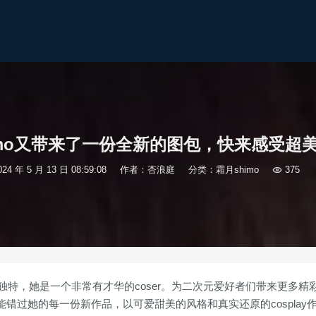
imo又带来了一份全新的图包，快来感受超
024 年 5 月 13 日 08:59:08
作者：杏浪庭
分类：
霜月shimo

375
风格独特，她是一个非常有才华的coser。为二次元爱好者们带来更多精
错过她的每一份新作品，以可爱甜美的风格和真实还原的cosplay