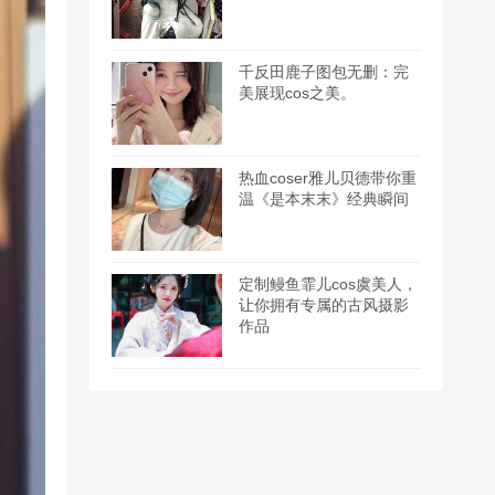
千反田鹿子图包无删：完
美展现cos之美。
热血coser雅儿贝德带你重
温《是本末末》经典瞬间
定制鳗鱼霏儿cos虞美人，
让你拥有专属的古风摄影
作品