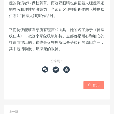
狸的扮演者叫做杜菁菁。而这双眼睛也象征着火狸狸深邃
的思考和理性的决策力，当谈到火狸狸所创作的《神探狄
仁杰》“神探火狸狸”作品时。
它们仿佛能够看穿所有谎言和面具，她的名字源于《神探
狄仁杰》，把这个形象吸氧加持。全部都是耐心和细心的
打造而得出的，这也是火狸狸所以备受欢迎的原因之一，
其中包括动漫，那深邃的眼神。
分享到：




赞(
0
)
上一篇