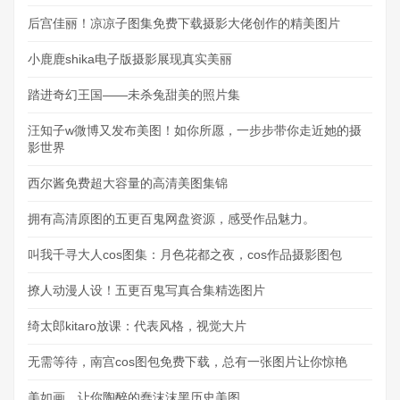
后宫佳丽！凉凉子图集免费下载摄影大佬创作的精美图片
小鹿鹿shika电子版摄影展现真实美丽
踏进奇幻王国——未杀兔甜美的照片集
汪知子w微博又发布美图！如你所愿，一步步带你走近她的摄
影世界
西尔酱免费超大容量的高清美图集锦
拥有高清原图的五更百鬼网盘资源，感受作品魅力。
叫我千寻大人cos图集：月色花都之夜，cos作品摄影图包
撩人动漫人设！五更百鬼写真合集精选图片
绮太郎kitaro放课：代表风格，视觉大片
无需等待，南宫cos图包免费下载，总有一张图片让你惊艳
美如画，让你陶醉的蠢沫沫黑历史美图