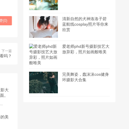
清新自然的犬神洛洛子碧
赞(
0
)
蓝航线cosplay照片等你来
欣赏
爱老师phd新号摄影技艺大
下一篇
放异彩，照片如画般唯美
看看吗？
完美舞姿，蠢沫沫cos健身
环摄影大合集
写真：摄影大师作品，带你领略最美的画面。