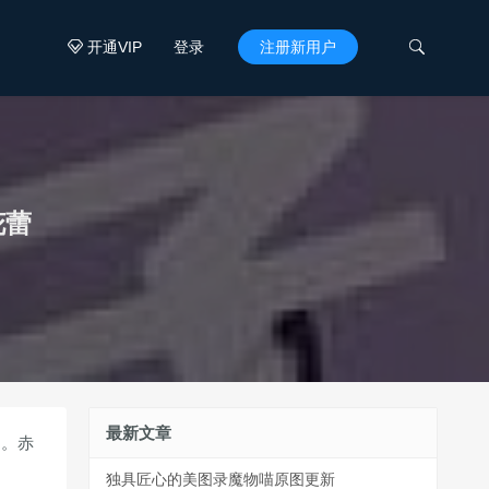
开通VIP
登录
注册新用户


花蕾
最新文章
中。赤
独具匠心的美图录魔物喵原图更新