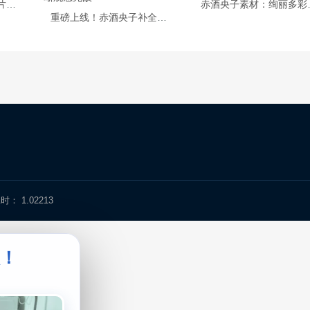
赤酒央子作品：一张照片胜过千言万语，原图更加震撼。
赤酒央子素
重磅上线！赤酒央子补全计划，精美照片原图大赏，超高清晰观感无敌
 1.02213
级！
。