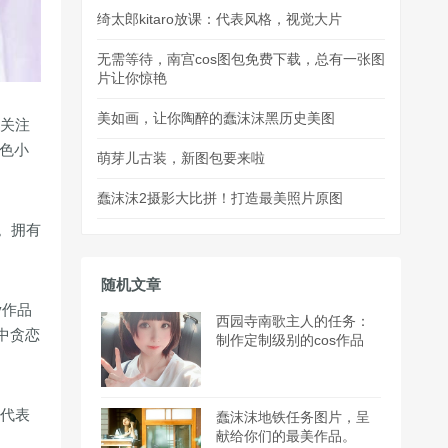
绮太郎kitaro放课：代表风格，视觉大片
无需等待，南宫cos图包免费下载，总有一张图
片让你惊艳
美如画，让你陶醉的蠢沫沫黑历史美图
受关注
角色小
萌芽儿古装，新图包要来啦
蠢沫沫2摄影大比拼！打造最美照片原图
。拥有
随机文章
y作品
西园寺南歌主人的任务：
中贪恋
制作定制级别的cos作品
套代表
蠢沫沫地铁任务图片，呈
献给你们的最美作品。