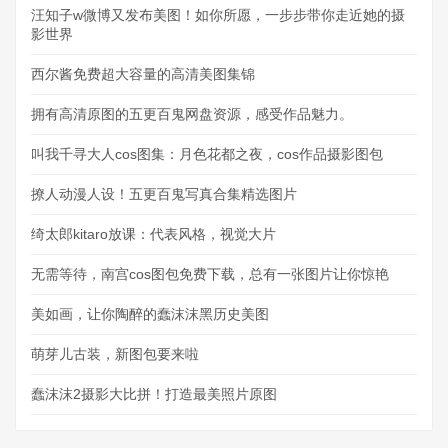
汪知子w微博又发布美图！如你所愿，一步步带你走近她的摄
影世界
西尔酱免费超大容量的高清美图集锦
拥有高清原图的五更百鬼网盘资源，感受作品魅力。
叫我千寻大人cos图集：月色花都之夜，cos作品摄影图包
撩人动漫人设！五更百鬼写真合集精选图片
绮太郎kitaro放课：代表风格，视觉大片
无需等待，南宫cos图包免费下载，总有一张图片让你惊艳
美如画，让你陶醉的蠢沫沫黑历史美图
萌芽儿古装，新图包要来啦
蠢沫沫2摄影大比拼！打造最美照片原图