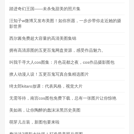
踏进奇幻王国——未杀兔甜美的照片集
汪知子w微博又发布美图！如你所愿，一步步带你走近她的摄
影世界
西尔酱免费超大容量的高清美图集锦
拥有高清原图的五更百鬼网盘资源，感受作品魅力。
叫我千寻大人cos图集：月色花都之夜，cos作品摄影图包
撩人动漫人设！五更百鬼写真合集精选图片
绮太郎kitaro放课：代表风格，视觉大片
无需等待，南宫cos图包免费下载，总有一张图片让你惊艳
美如画，让你陶醉的蠢沫沫黑历史美图
萌芽儿古装，新图包要来啦
蠢沫沫2摄影大比拼！打造最美照片原图