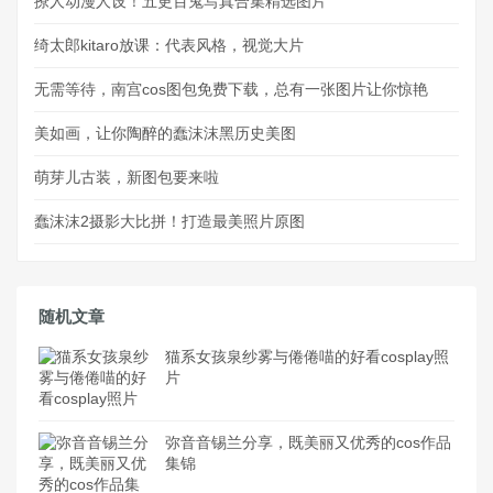
撩人动漫人设！五更百鬼写真合集精选图片
绮太郎kitaro放课：代表风格，视觉大片
无需等待，南宫cos图包免费下载，总有一张图片让你惊艳
美如画，让你陶醉的蠢沫沫黑历史美图
萌芽儿古装，新图包要来啦
蠢沫沫2摄影大比拼！打造最美照片原图
随机文章
猫系女孩泉纱雾与倦倦喵的好看cosplay照
片
弥音音锡兰分享，既美丽又优秀的cos作品
集锦