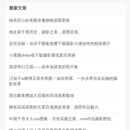
最新文章
独具匠心的美图录魔物喵原图更新
抱走莫子黑历史，摄影之美，原图呈现。
后宫佳丽！凉凉子图集免费下载摄影大佬创作的精美图片
小鹿鹿shika电子版摄影展现真实美丽
踏进奇幻王国——未杀兔甜美的照片集
汪知子w微博又发布美图！如你所愿，一步步带你走近她的摄
影世界
西尔酱免费超大容量的高清美图集锦
拥有高清原图的五更百鬼网盘资源，感受作品魅力。
叫我千寻大人cos图集：月色花都之夜，cos作品摄影图包