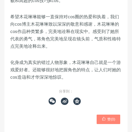
貌和高超的cos技巧jkcos。
希望木花琳琳能够一直保持对cos圈的热爱和执着，我们
向cos博主木花琳琳致以深深的敬意和感谢，木花琳琳的
cos作品种类繁多，完美地诠释在现实中。感受到了她所
代表的勇气，将角色完美地呈现在镜头前，气质和性格特
点完美地诠释出来。
化身成为真实的错过人物形象，木花琳琳自己就是一个游
戏爱好者。还能够很好地把握角色的特点，让人们对她的
cos造诣和才华深深地惊叹。
分享到：




赞(
0
)