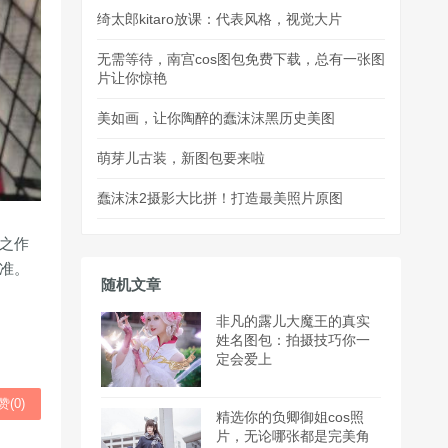
绮太郎kitaro放课：代表风格，视觉大片
无需等待，南宫cos图包免费下载，总有一张图
片让你惊艳
美如画，让你陶醉的蠢沫沫黑历史美图
萌芽儿古装，新图包要来啦
蠢沫沫2摄影大比拼！打造最美照片原图
典之作
水准。
随机文章
非凡的露儿大魔王的真实
姓名图包：拍摄技巧你一
定会爱上
赞(
0
)
精选你的负卿御姐cos照
片，无论哪张都是完美角