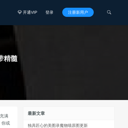
开通VIP
登录
注册新用户


带精髓
最新文章
都充满
，你或
独具匠心的美图录魔物喵原图更新