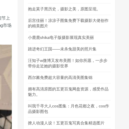
抱走莫子黑历史，摄影之美，原图呈现。
细节上
后宫佳丽！凉凉子图集免费下载摄影大佬创作
g市场
的精美图片
小鹿鹿shika电子版摄影展现真实美丽
踏进奇幻王国——未杀兔甜美的照片集
汪知子w微博又发布美图！如你所愿，一步步
带你走近她的摄影世界
西尔酱免费超大容量的高清美图集锦
拥有高清原图的五更百鬼网盘资源，感受作品
魅力。
叫我千寻大人cos图集：月色花都之夜，cos作
品摄影图包
撩人动漫人设！五更百鬼写真合集精选图片