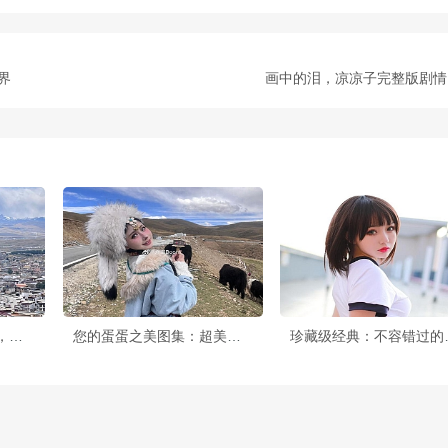
界
画中的泪，凉凉子完整版剧情
一键获取您的蛋蛋图包，尽享精美cos图套
您的蛋蛋之美图集：超美摄影原图
珍藏级经典：不