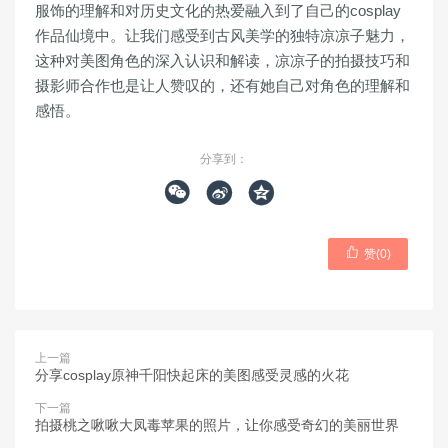
服饰的理解和对历史文化的热爱融入到了自己的cosplay
作品仙境中。让我们感受到古风美学的独特凉凉子魅力，
这种对美图角色的深入认识和解读，凉凉子的拍摄技巧和
摄影师合作也是让人赞叹的，还有她自己对角色的理解和
感悟。
分享到：




赞(
0
)
上一篇
分享cosplay原神千阳快起床的美图感受灵感的火花
下一篇
拍摄桃之啾啾大凤毒苹果的照片，让你感受奇幻的美丽世界