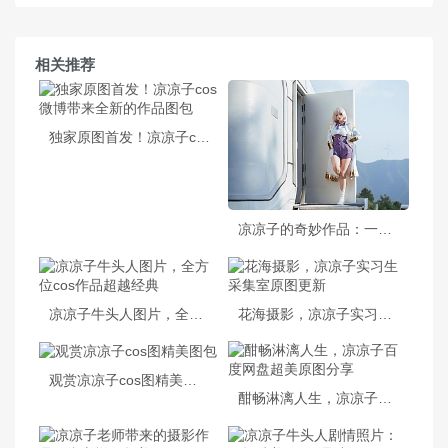
相关推荐
独家原图首发！凉凉子cos微博带来全新的作品图包
凉凉子的奇妙作品：一路向西的摄影之旅
凉凉子牛头人图片，全方位cos作品超越经典
花海摄影，凉凉子实习生采集室原图更新
观赏凉凉子cos图精美图包
酣畅淋漓人生，凉凉子百度网盘超美原图分享