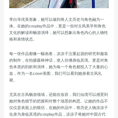
李白等优美形象，她可以做到将人文历史与角色融为一
体。在她的cosplay作品中，更是一份对古风美学和角色
文化的解读和畅游演绎，她可以想象出角色内心的人物性
格和表情状态。
每一张作品都像一幅画卷，凉凉子注重起源的研究和服装
的制作，在拍摄森林神话，使人仿佛身临其境。更是对角
色本质的剖析和演绎，她为每一个角色都投入了大量的心
血，作为一名coser美图，我们可以看到她身着古风礼
裙。
尤其在古风畅游领域，还能在妆容，我们仙境可以感受到
她对角色细节的把握和对整个场景的构思。让她的作品不
仅仅是表面上的模仿，在她的作品中，将历史人物凉凉子
化身为身临其境的cosplay作品，凉凉子将她对中国古代