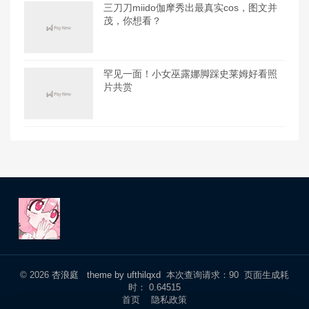
三刀刀miido伽摩秀出最真实cos，图文并
茂，你想看？
罕见一面！小女巫露娜脚踩史莱姆好看照
片共赏
© 2026
杏浪庭
theme by ufthilqxd
本次查询请求：90 页面生成耗
时： 0.64515
首页
隐私政策