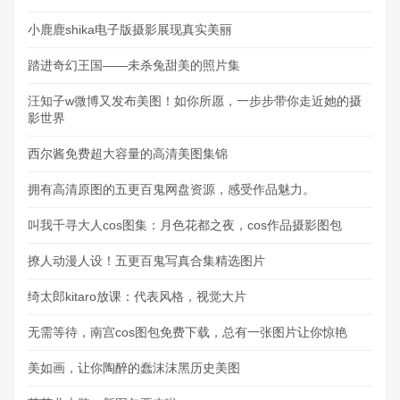
小鹿鹿shika电子版摄影展现真实美丽
踏进奇幻王国——未杀兔甜美的照片集
汪知子w微博又发布美图！如你所愿，一步步带你走近她的摄
影世界
西尔酱免费超大容量的高清美图集锦
拥有高清原图的五更百鬼网盘资源，感受作品魅力。
叫我千寻大人cos图集：月色花都之夜，cos作品摄影图包
撩人动漫人设！五更百鬼写真合集精选图片
绮太郎kitaro放课：代表风格，视觉大片
无需等待，南宫cos图包免费下载，总有一张图片让你惊艳
美如画，让你陶醉的蠢沫沫黑历史美图