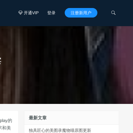
开通VIP
登录
注册新用户


宴
最新文章
lay的
术和美
独具匠心的美图录魔物喵原图更新