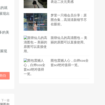
表达二次元美感
忘的就
展现出
梦里一只喵会员分享：原
图合集，高清清新细节尽
在眼前。
多的美
面饼仙儿的高清图包 – 美
丽的原图可以直接使用。
，展现
图包震撼人心，白烨cos全
套sci绝对值得一览。
赞(
0
)
下一篇
属图包