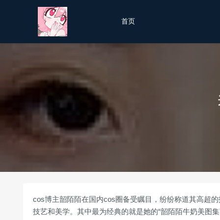
首页
cos博主韶陌陌在国内cos圈备受瞩目，纷纷称道其高超的技
技艺和美学。其中最为经典的就是她的“韶陌陌牛奶美图集”，