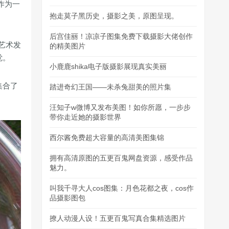
作为一
抱走莫子黑历史，摄影之美，原图呈现。
后宫佳丽！凉凉子图集免费下载摄影大佬创作
艺术发
的精美图片
觉。
小鹿鹿shika电子版摄影展现真实美丽
集合了
踏进奇幻王国——未杀兔甜美的照片集
汪知子w微博又发布美图！如你所愿，一步步
带你走近她的摄影世界
西尔酱免费超大容量的高清美图集锦
拥有高清原图的五更百鬼网盘资源，感受作品
魅力。
叫我千寻大人cos图集：月色花都之夜，cos作
品摄影图包
撩人动漫人设！五更百鬼写真合集精选图片