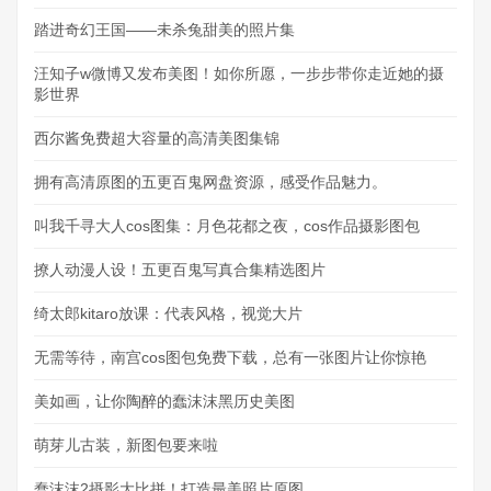
踏进奇幻王国——未杀兔甜美的照片集
汪知子w微博又发布美图！如你所愿，一步步带你走近她的摄
影世界
西尔酱免费超大容量的高清美图集锦
拥有高清原图的五更百鬼网盘资源，感受作品魅力。
叫我千寻大人cos图集：月色花都之夜，cos作品摄影图包
撩人动漫人设！五更百鬼写真合集精选图片
绮太郎kitaro放课：代表风格，视觉大片
无需等待，南宫cos图包免费下载，总有一张图片让你惊艳
美如画，让你陶醉的蠢沫沫黑历史美图
萌芽儿古装，新图包要来啦
蠢沫沫2摄影大比拼！打造最美照片原图