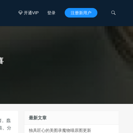
开通VIP
登录
注册新用户


喜
最新文章
者。蠢
喜。分
独具匠心的美图录魔物喵原图更新