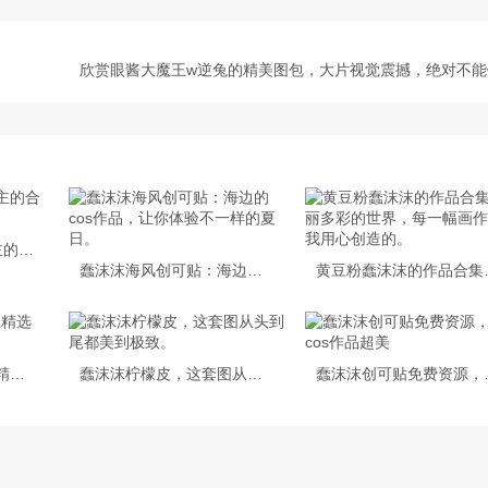
欣赏眼酱大魔王w逆兔的精美图包，大片视觉震撼，绝对不能
蠢沫沫任务图片cos博主的合集，精心呈现的超A作品
蠢沫沫海风创可贴：海边的cos作品，让你体验不一样的夏日。
黄豆粉蠢沫沫的作品
蠢沫沫白精灵绅士奉上精选cos作品
蠢沫沫柠檬皮，这套图从头到尾都美到极致。
蠢沫沫创可