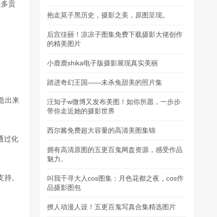
很多贡
抱走莫子黑历史，摄影之美，原图呈现。
后宫佳丽！凉凉子图集免费下载摄影大佬创作
的精美图片
小鹿鹿shika电子版摄影展现真实美丽
踏进奇幻王国——未杀兔甜美的照片集
造出来
汪知子w微博又发布美图！如你所愿，一步步
带你走近她的摄影世界
西尔酱免费超大容量的高清美图集锦
通过化
拥有高清原图的五更百鬼网盘资源，感受作品
魅力。
支持。
叫我千寻大人cos图集：月色花都之夜，cos作
品摄影图包
撩人动漫人设！五更百鬼写真合集精选图片