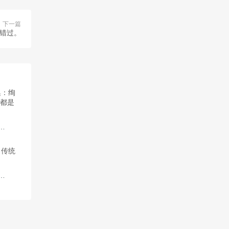
下一篇
错过。
合集：绚丽多彩的世界，每一幅画作都是我用心创造的。
贴免费资源，传统cos作品超美