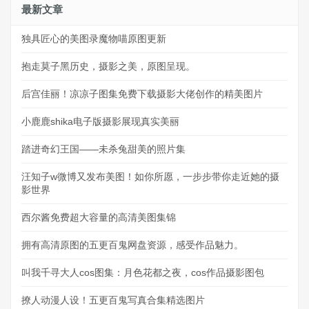
最新文章
独具匠心的美图录魔物喵原图更新
抱走莫子黑历史，摄影之美，原图呈现。
后宫佳丽！凉凉子图集免费下载摄影大佬创作的精美图片
小鹿鹿shika电子版摄影展现真实美丽
踏进奇幻王国——未杀兔甜美的照片集
汪知子w微博又发布美图！如你所愿，一步步带你走近她的摄
影世界
西尔酱免费超大容量的高清美图集锦
拥有高清原图的五更百鬼网盘资源，感受作品魅力。
叫我千寻大人cos图集：月色花都之夜，cos作品摄影图包
撩人动漫人设！五更百鬼写真合集精选图片