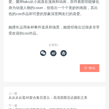
爱。菌烨tako从小就喜欢漫画和动画，崇拜着那些能够化
身为动漫人物的coser，创造出一个个美妙的画面，其出
色的cos作品和可爱的形象深受网友们的喜爱。
她擅长运用各种事件道具和场景，她曾经推出过很多非常
受欢迎的cos作品。
分享到：




赞(
0
)
上一篇
从从从从鸾40套合集百度云：高清原图见证摄影之美
下一篇