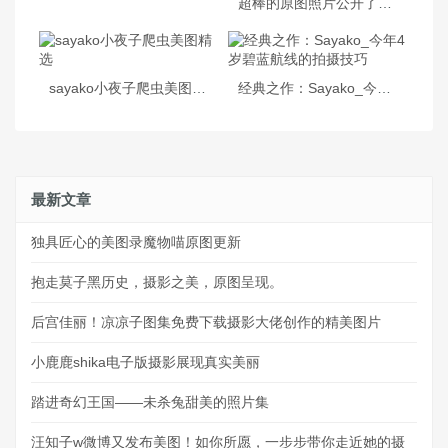
超棒的原图照片公开了！Sayako小夜子微博的美颜挡不住
sayako小夜子爬虫美图精选
经典之作：Sayako_今年4岁碧蓝航线的拍摄技巧
最新文章
独具匠心的美图录魔物喵原图更新
抱走莫子黑历史，摄影之美，原图呈现。
后宫佳丽！凉凉子图集免费下载摄影大佬创作的精美图片
小鹿鹿shika电子版摄影展现真实美丽
踏进奇幻王国——未杀兔甜美的照片集
汪知子w微博又发布美图！如你所愿，一步步带你走近她的摄