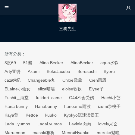


三狗先生
所有分类：
3度69
51酱
Alina Becker
AlinaBecker
aqua水淼
Arty亚缇
Azami
BekeJacoba
Borusushi
Byoru
cazi姬纪
Changeable丸
Chloe霏霏
Cien恩恩
ELaine小仙女
eliza喵喵
eloise软软
Elyee子
Fushii＿海堂
futidori_came
G44不会受伤
Hachi小芭
Hana bunny
Hanabunny
haneame雨波
izumi泉桃子
Kaya萱
Kettoe
kuuko
Kyokyo沉迷汉堡王
Lada Lyumos
LadaLyumos
Lavinia肉肉
lovely呆玄
Maruemon
masaki雅祈
MenruiNyanko
meroko魅瞳