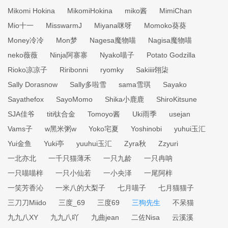
Mikomi Hokina
MikomiHokina
miko酱
MimiChan
Mio十一
MisswarmJ
Miyana咪呀
Momoko葵葵
Money冷冷
Mon梦
Nagesa魔物喵
Nagisa魔物喵
neko薇薇
Ninja阿寨寨
Nyako喵子
Potato Godzilla
Rioko凉凉子
Riribonni
ryomky
Sakiiii翎柒
Sally Dorasnow
Sally多啦雪
sama雪琪
Sayako
Sayathefox
SayoMomo
Shika小鹿鹿
ShiroKitsune
SJA佳爷
titi钛合金
Tomoyo酱
Uki雨季
usejan
Vams子
w黑米粥w
Yoko宅夏
Yoshinobi
yuhui玉汇
Yui金鱼
Yuki亭
yuuhui玉汇
Zyra秋
Zzyuri
一北亦北
一千只猫薄禾
一只九龄
一只冉呐
一只喵喵梓
一只小仙若
一小央泽
一尾阿梓
一笑芳香沁
一米八的大梨子
七月喵子
七月猫猫子
三刀刀Miido
三度_69
三度69
三狗先生
不呆猫
九九八XY
九九八吖
九曲jean
二佐Nisa
云溪溪