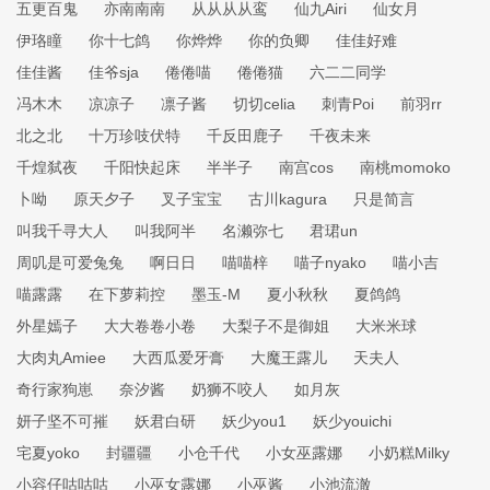
五更百鬼
亦南南南
从从从从鸾
仙九Airi
仙女月
伊珞瞳
你十七鸽
你烨烨
你的负卿
佳佳好难
佳佳酱
佳爷sja
倦倦喵
倦倦猫
六二二同学
冯木木
凉凉子
凛子酱
切切celia
刺青Poi
前羽rr
北之北
十万珍吱伏特
千反田鹿子
千夜未来
千煌弑夜
千阳快起床
半半子
南宫cos
南桃momoko
卜呦
原天夕子
叉子宝宝
古川kagura
只是简言
叫我千寻大人
叫我阿半
名濑弥七
君珺un
周叽是可爱兔兔
啊日日
喵喵梓
喵子nyako
喵小吉
喵露露
在下萝莉控
墨玉-M
夏小秋秋
夏鸽鸽
外星嫣子
大大卷卷小卷
大梨子不是御姐
大米米球
大肉丸Amiee
大西瓜爱牙膏
大魔王露儿
天夫人
奇行家狗崽
奈汐酱
奶狮不咬人
如月灰
妍子坚不可摧
妖君白研
妖少you1
妖少youichi
宅夏yoko
封疆疆
小仓千代
小女巫露娜
小奶糕Milky
小容仔咕咕咕
小巫女露娜
小巫酱
小池流澈