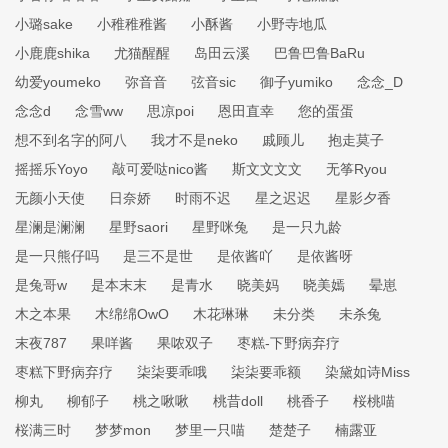
小璐sake
小稚稚稚酱
小酥酱
小野寺地瓜
小鹿鹿shika
尤猫醒醒
岛田云溪
巴鲁巴鲁BaRu
幼爱youmeko
弥音音
弦音sic
御子yumiko
念念_D
念念d
念雪ww
思凉poi
恩田直幸
您的蛋蛋
想不到名字的阿八
我才不是neko
戚顾儿
抱走莫子
摇摇乐Yoyo
敲可爱哒nico酱
斯文文文文
无筝Ryou
无颜小天使
日奈娇
时雨不迟
星之迟迟
星影夕香
星澜是澜澜
星野saori
星野咪兔
是一只九龄
是一只熊仔吗
是三不是世
是依酱吖
是依酱呀
是兔哥w
是本末末
是青水
晓美妈
晓美嫣
晕崽
木之本果
木绵绵OwO
木花琳琳
未分类
未杀兔
末夜787
果咩酱
果哝双子
枣糕-下野病弃疗
枣糕下野病弃疗
柒柒要乖哦
柒柒要乖额
染黛如诗Miss
柳丸
柳郁子
桃之啾啾
桃昔doll
桃香子
桜桃喵
桜满三时
梦梦mon
梦里一只喵
楚楚子
楠露亚