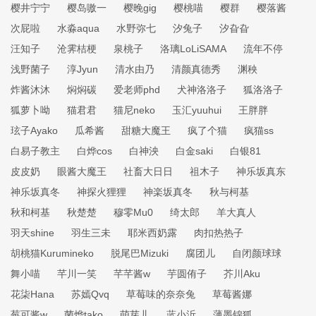
樱井宁宁
樱岛嗷一
樱晚gig
樱桃喵
樱群
樱落酱
次屁啦
水淼aqua
水野弥七
汐兔子
汐旮旮
汪知子
沧霁桔梗
泉桃子
洛璃LoLiSAMA
流年不停
浅野菌子
淳Jyun
清水由乃
清颜真德秀
渊秧
炸酱沐沐
焖焖碳
爱老师phd
犬神洛洛子
狐洛洛子
狐萝卜呦
猫君君
猫尼neko
玉汇yuuhui
王胖胖
玹子Ayako
瓜希酱
甜糖大魔王
疯了个猫
疯猫ss
白易子教主
白烨cos
白神泱
白金saki
白银81
皮皮奶
眼酱大魔王
社畜大日日
祖木子
神乐坂真东
神乐坂真冬
神探火狸狸
神楽坂真冬
秋与柯基
秋和柯基
秋楚楚
穆零Mu0
绮太郎
羊大真人
羽天shine
羽生三未
耶米西奶露
肉扣热热子
胡桃猫Kurumineko
脱尾巴Mizuki
腐团儿
自闭颜球球
舞小喵
芊川一笑
芊芊酱w
芋圆侑子
芥川Aku
花柒Hana
苏嫣Qvq
草莓味的奈奈兔
草莓酱娜
莓可酱w
菌烨tako
萌芽儿
蓝小沂
薄墨锦狐