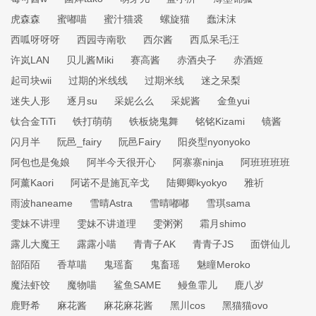
虎森森
蜜嘟喵
蜜汁猫裘
螺旋猫
蠢沫沫
西呱呀呀呀
西园寺南歌
西尔酱
西瓜呆毛汪
许岚LAN
贝儿酱Miki
赛高酱
赤酒央子
赤酒姬
起司块wii
过期的米线线
过期米线
迷之呆梨
迷失人形
逐月su
采妮么么
采妮酱
金鱼yui
钛合金TiTi
铁打萌萌
铁板烧鬼舞
铭铭Kizami
镜酱
闪月半
阮邑_fairy
阮邑Fairy
阳炎型nyonyoko
阿包也是兔娘
阿半今天很开心
阿寨寨ninja
阿班班班班
阿薰Kaori
阿诺不是施瓦辛戈
陆卿卿kyokyo
雅祈
雨波haneame
雪晴Astra
雪晴嘟嘟
雪琪sama
雯妹不讲理
雯妹不讲道理
雯粥粥
霜月shimo
露儿大魔王
露露小喵
青青子AK
青青子JS
面饼仙儿
韶陌陌
香草喵
鬼瑶畜
鬼畜瑶
魅瞳Meroko
魔法虾饺
魔物喵
鲨鱼SAME
鳗鱼霏儿
鹿八岁
鹿野希
麻花酱
麻花麻花酱
黑川cos
黑猫猫ovo