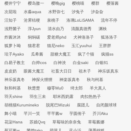
樱井宁宁
樱岛嗷一
樱晚gig
樱桃喵
樱群
樱落酱
次屁啦
水淼aqua
水野弥七
汐兔子
汐旮旮
汪知子
沧霁桔梗
泉桃子
洛璃LoLiSAMA
流年不停
浅野菌子
淳Jyun
清水由乃
清颜真德秀
渊秧
炸酱沐沐
焖焖碳
爱老师phd
犬神洛洛子
狐洛洛子
狐萝卜呦
猫君君
猫尼neko
玉汇yuuhui
王胖胖
玹子Ayako
瓜希酱
甜糖大魔王
疯了个猫
疯猫ss
白易子教主
白烨cos
白神泱
白金saki
白银81
皮皮奶
眼酱大魔王
社畜大日日
祖木子
神乐坂真东
神乐坂真冬
神探火狸狸
神楽坂真冬
秋与柯基
秋和柯基
秋楚楚
穆零Mu0
绮太郎
羊大真人
羽天shine
羽生三未
耶米西奶露
肉扣热热子
胡桃猫Kurumineko
脱尾巴Mizuki
腐团儿
自闭颜球球
舞小喵
芊川一笑
芊芊酱w
芋圆侑子
芥川Aku
花柒Hana
苏嫣Qvq
草莓味的奈奈兔
草莓酱娜
莓可酱w
菌烨tako
萌芽儿
蓝小沂
薄墨锦狐