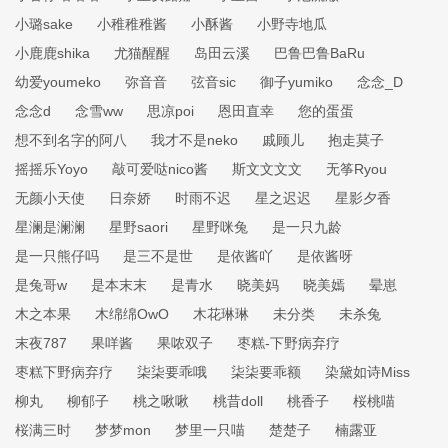
小璐sake
小稚稚稚酱
小酥酱
小野寺地瓜
小鹿鹿shika
尤猫醒醒
岛田云溪
巴鲁巴鲁BaRu
幼爱youmeko
弥音音
弦音sic
御子yumiko
念念_D
念念d
念雪ww
思凉poi
恩田直幸
您的蛋蛋
想不到名字的阿八
我才不是neko
戚顾儿
抱走莫子
摇摇乐Yoyo
敲可爱哒nico酱
斯文文文文
无筝Ryou
无颜小天使
日奈娇
时雨不迟
星之迟迟
星影夕香
星澜是澜澜
星野saori
星野咪兔
是一只九龄
是一只熊仔吗
是三不是世
是依酱吖
是依酱呀
是兔哥w
是本末末
是青水
晓美妈
晓美嫣
晕崽
木之本果
木绵绵OwO
木花琳琳
未分类
未杀兔
末夜787
果咩酱
果哝双子
枣糕-下野病弃疗
枣糕下野病弃疗
柒柒要乖哦
柒柒要乖额
染黛如诗Miss
柳丸
柳郁子
桃之啾啾
桃昔doll
桃香子
桜桃喵
桜满三时
梦梦mon
梦里一只喵
楚楚子
楠露亚