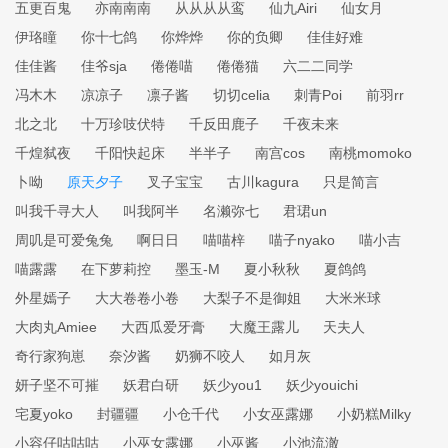
五更百鬼
亦南南南
从从从从鸾
仙九Airi
仙女月
伊珞瞳
你十七鸽
你烨烨
你的负卿
佳佳好难
佳佳酱
佳爷sja
倦倦喵
倦倦猫
六二二同学
冯木木
凉凉子
凛子酱
切切celia
刺青Poi
前羽rr
北之北
十万珍吱伏特
千反田鹿子
千夜未来
千煌弑夜
千阳快起床
半半子
南宫cos
南桃momoko
卜呦
原天夕子
叉子宝宝
古川kagura
只是简言
叫我千寻大人
叫我阿半
名濑弥七
君珺un
周叽是可爱兔兔
啊日日
喵喵梓
喵子nyako
喵小吉
喵露露
在下萝莉控
墨玉-M
夏小秋秋
夏鸽鸽
外星嫣子
大大卷卷小卷
大梨子不是御姐
大米米球
大肉丸Amiee
大西瓜爱牙膏
大魔王露儿
天夫人
奇行家狗崽
奈汐酱
奶狮不咬人
如月灰
妍子坚不可摧
妖君白研
妖少you1
妖少youichi
宅夏yoko
封疆疆
小仓千代
小女巫露娜
小奶糕Milky
小容仔咕咕咕
小巫女露娜
小巫酱
小池流澈