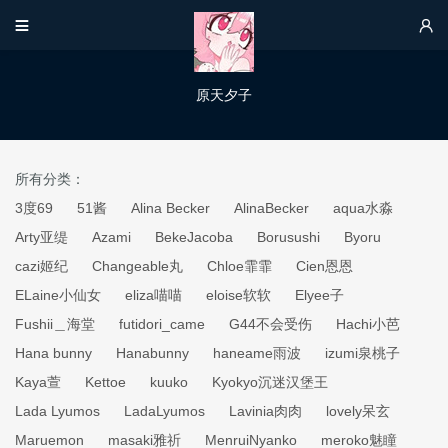


原天夕子
所有分类：
3度69
51酱
Alina Becker
AlinaBecker
aqua水淼
Arty亚缇
Azami
BekeJacoba
Borusushi
Byoru
cazi姬纪
Changeable丸
Chloe霏霏
Cien恩恩
ELaine小仙女
eliza喵喵
eloise软软
Elyee子
Fushii＿海堂
futidori_came
G44不会受伤
Hachi小芭
Hana bunny
Hanabunny
haneame雨波
izumi泉桃子
Kaya萱
Kettoe
kuuko
Kyokyo沉迷汉堡王
Lada Lyumos
LadaLyumos
Lavinia肉肉
lovely呆玄
Maruemon
masaki雅祈
MenruiNyanko
meroko魅瞳