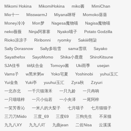
Mikomi Hokina
MikomiHokina
miko酱
MimiChan
Mio十一
MisswarmJ
Miyana咪呀
Momoko葵葵
Money冷冷
Mon梦
Nagesa魔物喵
Nagisa魔物喵
neko薇薇
Ninja阿寨寨
Nyako喵子
Potato Godzilla
Rioko凉凉子
Riribonni
ryomky
Sakiiii翎柒
Sally Dorasnow
Sally多啦雪
sama雪琪
Sayako
Sayathefox
SayoMomo
Shika小鹿鹿
ShiroKitsune
SJA佳爷
titi钛合金
Tomoyo酱
Uki雨季
usejan
Vams子
w黑米粥w
Yoko宅夏
Yoshinobi
yuhui玉汇
Yui金鱼
Yuki亭
yuuhui玉汇
Zyra秋
Zzyuri
一北亦北
一千只猫薄禾
一只九龄
一只冉呐
一只喵喵梓
一只小仙若
一小央泽
一尾阿梓
一笑芳香沁
一米八的大梨子
七月喵子
七月猫猫子
三刀刀Miido
三度_69
三度69
三狗先生
不呆猫
九九八XY
九九八吖
九曲jean
二佐Nisa
云溪溪