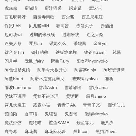
虎森森
蜜嘟喵
蜜汁猫裘
螺旋猫
蠢沫沫
西呱呀呀呀
西园寺南歌
西尔酱
西瓜呆毛汪
许岚LAN
贝儿酱Miki
赛高酱
赤酒央子
赤酒姬
起司块wii
过期的米线线
过期米线
迷之呆梨
迷失人形
逐月su
采妮么么
采妮酱
金鱼yui
钛合金TiTi
铁打萌萌
铁板烧鬼舞
铭铭Kizami
镜酱
闪月半
阮邑_fairy
阮邑Fairy
阳炎型nyonyoko
阿包也是兔娘
阿半今天很开心
阿寨寨ninja
阿班班班班
阿薰Kaori
阿诺不是施瓦辛戈
陆卿卿kyokyo
雅祈
雨波haneame
雪晴Astra
雪晴嘟嘟
雪琪sama
雯妹不讲理
雯妹不讲道理
雯粥粥
霜月shimo
露儿大魔王
露露小喵
青青子AK
青青子JS
面饼仙儿
韶陌陌
香草喵
鬼瑶畜
鬼畜瑶
魅瞳Meroko
魔法虾饺
魔物喵
鲨鱼SAME
鳗鱼霏儿
鹿八岁
鹿野希
麻花酱
麻花麻花酱
黑川cos
黑猫猫ovo