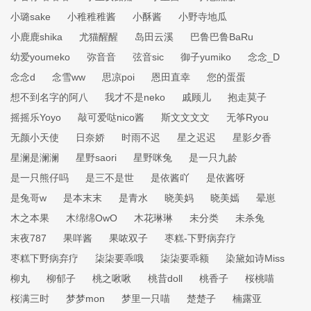
小璐sake
小稚稚稚酱
小酥酱
小野寺地瓜
小鹿鹿shika
尤猫醒醒
岛田云溪
巴鲁巴鲁BaRu
幼爱youmeko
弥音音
弦音sic
御子yumiko
念念_D
念念d
念雪ww
思凉poi
恩田直幸
您的蛋蛋
想不到名字的阿八
我才不是neko
戚顾儿
抱走莫子
摇摇乐Yoyo
敲可爱哒nico酱
斯文文文文
无筝Ryou
无颜小天使
日奈娇
时雨不迟
星之迟迟
星影夕香
星澜是澜澜
星野saori
星野咪兔
是一只九龄
是一只熊仔吗
是三不是世
是依酱吖
是依酱呀
是兔哥w
是本末末
是青水
晓美妈
晓美嫣
晕崽
木之本果
木绵绵OwO
木花琳琳
未分类
未杀兔
末夜787
果咩酱
果哝双子
枣糕-下野病弃疗
枣糕下野病弃疗
柒柒要乖哦
柒柒要乖额
染黛如诗Miss
柳丸
柳郁子
桃之啾啾
桃昔doll
桃香子
桜桃喵
桜满三时
梦梦mon
梦里一只喵
楚楚子
楠露亚