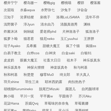
樱井宁宁
樱岛嗷一
樱晚gig
樱桃喵
樱群
樱落酱
次屁啦
水淼aqua
水野弥七
汐兔子
汐旮旮
汪知子
沧霁桔梗
泉桃子
洛璃LoLiSAMA
流年不停
浅野菌子
淳Jyun
清水由乃
清颜真德秀
渊秧
炸酱沐沐
焖焖碳
爱老师phd
犬神洛洛子
狐洛洛子
狐萝卜呦
猫君君
猫尼neko
玉汇yuuhui
王胖胖
玹子Ayako
瓜希酱
甜糖大魔王
疯了个猫
疯猫ss
白易子教主
白烨cos
白神泱
白金saki
白银81
皮皮奶
眼酱大魔王
社畜大日日
祖木子
神乐坂真东
神乐坂真冬
神探火狸狸
神楽坂真冬
秋与柯基
秋和柯基
秋楚楚
穆零Mu0
绮太郎
羊大真人
羽天shine
羽生三未
耶米西奶露
肉扣热热子
胡桃猫Kurumineko
脱尾巴Mizuki
腐团儿
自闭颜球球
舞小喵
芊川一笑
芊芊酱w
芋圆侑子
芥川Aku
花柒Hana
苏嫣Qvq
草莓味的奈奈兔
草莓酱娜
莓可酱w
菌烨tako
萌芽儿
蓝小沂
薄墨锦狐