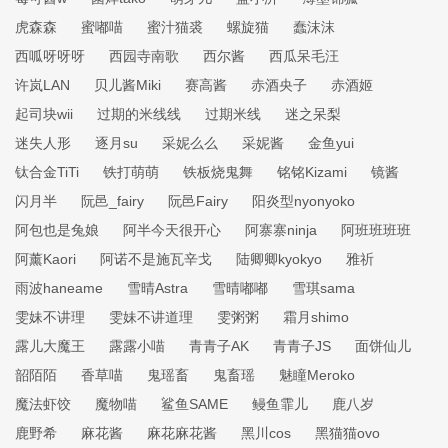
虎森森
蜜嘟喵
蜜汁猫裘
螺旋猫
蠢沫沫
西呱呀呀呀
西园寺南歌
西尔酱
西瓜呆毛汪
许岚LAN
贝儿酱Miki
赛高酱
赤酒央子
赤酒姬
起司块wii
过期的米线线
过期米线
迷之呆梨
迷失人形
逐月su
采妮么么
采妮酱
金鱼yui
钛合金TiTi
铁打萌萌
铁板烧鬼舞
铭铭Kizami
镜酱
闪月半
阮邑_fairy
阮邑Fairy
阳炎型nyonyoko
阿包也是兔娘
阿半今天很开心
阿寨寨ninja
阿班班班班
阿薰Kaori
阿诺不是施瓦辛戈
陆卿卿kyokyo
雅祈
雨波haneame
雪晴Astra
雪晴嘟嘟
雪琪sama
雯妹不讲理
雯妹不讲道理
雯粥粥
霜月shimo
露儿大魔王
露露小喵
青青子AK
青青子JS
面饼仙儿
韶陌陌
香草喵
鬼瑶畜
鬼畜瑶
魅瞳Meroko
魔法虾饺
魔物喵
鲨鱼SAME
鳗鱼霏儿
鹿八岁
鹿野希
麻花酱
麻花麻花酱
黑川cos
黑猫猫ovo