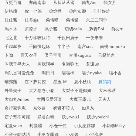
五更百鬼
亦南南南
从从从从鸾
仙九Airi
仙女月
伊珞瞳
你十七鸽
你烨烨
你的负卿
佳佳好难
佳佳酱
佳爷sja
倦倦喵
倦倦猫
六二二同学
冯木木
凉凉子
凛子酱
切切celia
刺青Poi
前羽rr
北之北
十万珍吱伏特
千反田鹿子
千夜未来
千煌弑夜
千阳快起床
半半子
南宫cos
南桃momoko
卜呦
原天夕子
叉子宝宝
古川kagura
只是简言
叫我千寻大人
叫我阿半
名濑弥七
君珺un
周叽是可爱兔兔
啊日日
喵喵梓
喵子nyako
喵小吉
喵露露
在下萝莉控
墨玉-M
夏小秋秋
夏鸽鸽
外星嫣子
大大卷卷小卷
大梨子不是御姐
大米米球
大肉丸Amiee
大西瓜爱牙膏
大魔王露儿
天夫人
奇行家狗崽
奈汐酱
奶狮不咬人
如月灰
妍子坚不可摧
妖君白研
妖少you1
妖少youichi
宅夏yoko
封疆疆
小仓千代
小女巫露娜
小奶糕Milky
小容仔咕咕咕
小巫女露娜
小巫酱
小池流澈