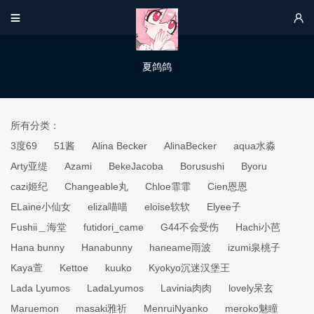


夏鸽鸽
所有分类：
3度69
51酱
Alina Becker
AlinaBecker
aqua水淼
Arty亚缇
Azami
BekeJacoba
Borusushi
Byoru
cazi姬纪
Changeable丸
Chloe霏霏
Cien恩恩
ELaine小仙女
eliza喵喵
eloise软软
Elyee子
Fushii＿海堂
futidori_came
G44不会受伤
Hachi小芭
Hana bunny
Hanabunny
haneame雨波
izumi泉桃子
Kaya萱
Kettoe
kuuko
Kyokyo沉迷汉堡王
Lada Lyumos
LadaLyumos
Lavinia肉肉
lovely呆玄
Maruemon
masaki雅祈
MenruiNyanko
meroko魅瞳