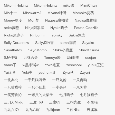
Mikomi Hokina
MikomiHokina
miko酱
MimiChan
Mio十一
MisswarmJ
Miyana咪呀
Momoko葵葵
Money冷冷
Mon梦
Nagesa魔物喵
Nagisa魔物喵
neko薇薇
Ninja阿寨寨
Nyako喵子
Potato Godzilla
Rioko凉凉子
Riribonni
ryomky
Sakiiii翎柒
Sally Dorasnow
Sally多啦雪
sama雪琪
Sayako
Sayathefox
SayoMomo
Shika小鹿鹿
ShiroKitsune
SJA佳爷
titi钛合金
Tomoyo酱
Uki雨季
usejan
Vams子
w黑米粥w
Yoko宅夏
Yoshinobi
yuhui玉汇
Yui金鱼
Yuki亭
yuuhui玉汇
Zyra秋
Zzyuri
一北亦北
一千只猫薄禾
一只九龄
一只冉呐
一只喵喵梓
一只小仙若
一小央泽
一尾阿梓
一笑芳香沁
一米八的大梨子
七月喵子
七月猫猫子
三刀刀Miido
三度_69
三度69
三狗先生
不呆猫
九九八XY
九九八吖
九曲jean
二佐Nisa
云溪溪