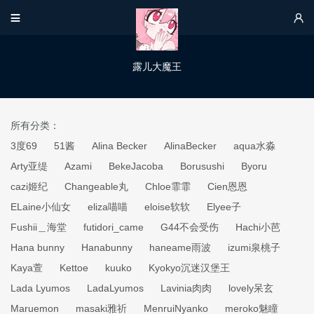


露儿大魔王
所有分类：
3度69
51酱
Alina Becker
AlinaBecker
aqua水淼
Arty亚缇
Azami
BekeJacoba
Borusushi
Byoru
cazi姬纪
Changeable丸
Chloe霏霏
Cien恩恩
ELaine小仙女
eliza喵喵
eloise软软
Elyee子
Fushii＿海堂
futidori_came
G44不会受伤
Hachi小芭
Hana bunny
Hanabunny
haneame雨波
izumi泉桃子
Kaya萱
Kettoe
kuuko
Kyokyo沉迷汉堡王
Lada Lyumos
LadaLyumos
Lavinia肉肉
lovely呆玄
Maruemon
masaki雅祈
MenruiNyanko
meroko魅瞳