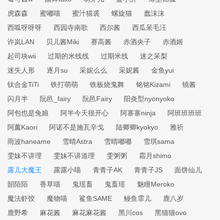
虎森森
蜜嘟喵
蜜汁猫裘
螺旋猫
蠢沫沫
西呱呀呀呀
西园寺南歌
西尔酱
西瓜呆毛汪
许岚LAN
贝儿酱Miki
赛高酱
赤酒央子
赤酒姬
起司块wii
过期的米线线
过期米线
迷之呆梨
迷失人形
逐月su
采妮么么
采妮酱
金鱼yui
钛合金TiTi
铁打萌萌
铁板烧鬼舞
铭铭Kizami
镜酱
闪月半
阮邑_fairy
阮邑Fairy
阳炎型nyonyoko
阿包也是兔娘
阿半今天很开心
阿寨寨ninja
阿班班班班
阿薰Kaori
阿诺不是施瓦辛戈
陆卿卿kyokyo
雅祈
雨波haneame
雪晴Astra
雪晴嘟嘟
雪琪sama
雯妹不讲理
雯妹不讲道理
雯粥粥
霜月shimo
露儿大魔王
露露小喵
青青子AK
青青子JS
面饼仙儿
韶陌陌
香草喵
鬼瑶畜
鬼畜瑶
魅瞳Meroko
魔法虾饺
魔物喵
鲨鱼SAME
鳗鱼霏儿
鹿八岁
鹿野希
麻花酱
麻花麻花酱
黑川cos
黑猫猫ovo