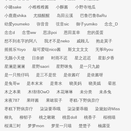
小璐sake
小稚稚稚酱
小酥酱
小野寺地瓜
小鹿鹿shika
尤猫醒醒
岛田云溪
巴鲁巴鲁BaRu
幼爱youmeko
弥音音
弦音sic
御子yumiko
念念_D
念念d
念雪ww
思凉poi
恩田直幸
您的蛋蛋
想不到名字的阿八
我才不是neko
戚顾儿
抱走莫子
摇摇乐Yoyo
敲可爱哒nico酱
斯文文文文
无筝Ryou
无颜小天使
日奈娇
时雨不迟
星之迟迟
星影夕香
星澜是澜澜
星野saori
星野咪兔
是一只九龄
是一只熊仔吗
是三不是世
是依酱吖
是依酱呀
是兔哥w
是本末末
是青水
晓美妈
晓美嫣
晕崽
木之本果
木绵绵OwO
木花琳琳
未分类
未杀兔
末夜787
果咩酱
果哝双子
枣糕-下野病弃疗
枣糕下野病弃疗
柒柒要乖哦
柒柒要乖额
染黛如诗Miss
柳丸
柳郁子
桃之啾啾
桃昔doll
桃香子
桜桃喵
桜满三时
梦梦mon
梦里一只喵
楚楚子
楠露亚