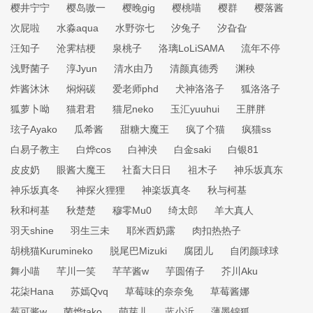
樱井宁宁
樱岛嗷一
樱晚gig
樱桃喵
樱群
樱落酱
次屁啦
水淼aqua
水野弥七
汐兔子
汐旮旮
汪知子
沧霁桔梗
泉桃子
洛璃LoLiSAMA
流年不停
浅野菌子
淳Jyun
清水由乃
清颜真德秀
渊秧
炸酱沐沐
焖焖碳
爱老师phd
犬神洛洛子
狐洛洛子
狐萝卜呦
猫君君
猫尼neko
玉汇yuuhui
王胖胖
玹子Ayako
瓜希酱
甜糖大魔王
疯了个猫
疯猫ss
白易子教主
白烨cos
白神泱
白金saki
白银81
皮皮奶
眼酱大魔王
社畜大日日
祖木子
神乐坂真东
神乐坂真冬
神探火狸狸
神楽坂真冬
秋与柯基
秋和柯基
秋楚楚
穆零Mu0
绮太郎
羊大真人
羽天shine
羽生三未
耶米西奶露
肉扣热热子
胡桃猫Kurumineko
脱尾巴Mizuki
腐团儿
自闭颜球球
舞小喵
芊川一笑
芊芊酱w
芋圆侑子
芥川Aku
花柒Hana
苏嫣Qvq
草莓味的奈奈兔
草莓酱娜
莓可酱w
菌烨tako
萌芽儿
蓝小沂
薄墨锦狐