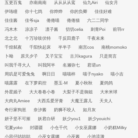
五更百鬼
亦南南南
从从从从鸾
仙九Airi
仙女月
伊珞瞳
你十七鸽
你烨烨
你的负卿
佳佳好难
佳佳酱
佳爷sja
倦倦喵
倦倦猫
六二二同学
冯木木
凉凉子
凛子酱
切切celia
刺青Poi
前羽rr
北之北
十万珍吱伏特
千反田鹿子
千夜未来
千煌弑夜
千阳快起床
半半子
南宫cos
南桃momoko
卜呦
原天夕子
叉子宝宝
古川kagura
只是简言
叫我千寻大人
叫我阿半
名濑弥七
君珺un
周叽是可爱兔兔
啊日日
喵喵梓
喵子nyako
喵小吉
喵露露
在下萝莉控
墨玉-M
夏小秋秋
夏鸽鸽
外星嫣子
大大卷卷小卷
大梨子不是御姐
大米米球
大肉丸Amiee
大西瓜爱牙膏
大魔王露儿
天夫人
奇行家狗崽
奈汐酱
奶狮不咬人
如月灰
妍子坚不可摧
妖君白研
妖少you1
妖少youichi
宅夏yoko
封疆疆
小仓千代
小女巫露娜
小奶糕Milky
小容仔咕咕咕
小巫女露娜
小巫酱
小池流澈