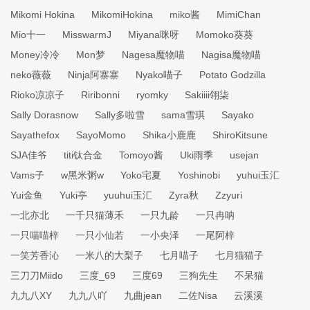
Mikomi Hokina
MikomiHokina
miko酱
MimiChan
Mio十一
MisswarmJ
Miyana咪呀
Momoko葵葵
Money冷冷
Mon梦
Nagesa魔物喵
Nagisa魔物喵
neko薇薇
Ninja阿寨寨
Nyako喵子
Potato Godzilla
Rioko凉凉子
Riribonni
ryomky
Sakiiii翎柒
Sally Dorasnow
Sally多啦雪
sama雪琪
Sayako
Sayathefox
SayoMomo
Shika小鹿鹿
ShiroKitsune
SJA佳爷
titi钛合金
Tomoyo酱
Uki雨季
usejan
Vams子
w黑米粥w
Yoko宅夏
Yoshinobi
yuhui玉汇
Yui金鱼
Yuki亭
yuuhui玉汇
Zyra秋
Zzyuri
一北亦北
一千只猫薄禾
一只九龄
一只冉呐
一只喵喵梓
一只小仙若
一小央泽
一尾阿梓
一笑芳香沁
一米八的大梨子
七月喵子
七月猫猫子
三刀刀Miido
三度_69
三度69
三狗先生
不呆猫
九九八XY
九九八吖
九曲jean
二佐Nisa
云溪溪