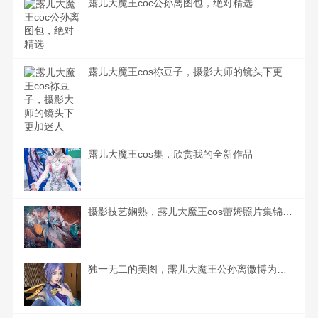
露儿大魔王coc公孙离图包，绝对精选
露儿大魔王cos祢豆子，摄影大师的镜头下更加迷人
露儿大魔王cos集，欣赏我的全新作品
摄影技艺娴熟，露儿大魔王cos蕾姆照片集锦来袭
独一无二的美图，露儿大魔王公孙离微博为你呈现。