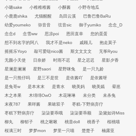
小璐sake
小稚稚稚酱
小酥酱
小野寺地瓜
小鹿鹿shika
尤猫醒醒
岛田云溪
巴鲁巴鲁BaRu
幼爱youmeko
弥音音
弦音sic
御子yumiko
念念_D
念念d
念雪ww
思凉poi
恩田直幸
您的蛋蛋
想不到名字的阿八
我才不是neko
戚顾儿
抱走莫子
摇摇乐Yoyo
敲可爱哒nico酱
斯文文文文
无筝Ryou
无颜小天使
日奈娇
时雨不迟
星之迟迟
星影夕香
星澜是澜澜
星野saori
星野咪兔
是一只九龄
是一只熊仔吗
是三不是世
是依酱吖
是依酱呀
是兔哥w
是本末末
是青水
晓美妈
晓美嫣
晕崽
木之本果
木绵绵OwO
木花琳琳
未分类
未杀兔
末夜787
果咩酱
果哝双子
枣糕-下野病弃疗
枣糕下野病弃疗
柒柒要乖哦
柒柒要乖额
染黛如诗Miss
柳丸
柳郁子
桃之啾啾
桃昔doll
桃香子
桜桃喵
桜满三时
梦梦mon
梦里一只喵
楚楚子
楠露亚