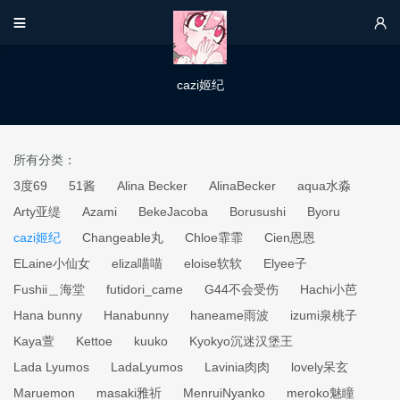


cazi姬纪
所有分类：
3度69
51酱
Alina Becker
AlinaBecker
aqua水淼
Arty亚缇
Azami
BekeJacoba
Borusushi
Byoru
cazi姬纪
Changeable丸
Chloe霏霏
Cien恩恩
ELaine小仙女
eliza喵喵
eloise软软
Elyee子
Fushii＿海堂
futidori_came
G44不会受伤
Hachi小芭
Hana bunny
Hanabunny
haneame雨波
izumi泉桃子
Kaya萱
Kettoe
kuuko
Kyokyo沉迷汉堡王
Lada Lyumos
LadaLyumos
Lavinia肉肉
lovely呆玄
Maruemon
masaki雅祈
MenruiNyanko
meroko魅瞳