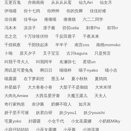
五更百鬼
亦南南南
从从从从鸾
仙九Airi
仙女月
伊珞瞳
你十七鸽
你烨烨
你的负卿
佳佳好难
佳佳酱
佳爷sja
倦倦喵
倦倦猫
六二二同学
冯木木
凉凉子
凛子酱
切切celia
刺青Poi
前羽rr
北之北
十万珍吱伏特
千反田鹿子
千夜未来
千煌弑夜
千阳快起床
半半子
南宫cos
南桃momoko
卜呦
原天夕子
叉子宝宝
古川kagura
只是简言
叫我千寻大人
叫我阿半
名濑弥七
君珺un
周叽是可爱兔兔
啊日日
喵喵梓
喵子nyako
喵小吉
喵露露
在下萝莉控
墨玉-M
夏小秋秋
夏鸽鸽
外星嫣子
大大卷卷小卷
大梨子不是御姐
大米米球
大肉丸Amiee
大西瓜爱牙膏
大魔王露儿
天夫人
奇行家狗崽
奈汐酱
奶狮不咬人
如月灰
妍子坚不可摧
妖君白研
妖少you1
妖少youichi
宅夏yoko
封疆疆
小仓千代
小女巫露娜
小奶糕Milky
小容仔咕咕咕
小巫女露娜
小巫酱
小池流澈