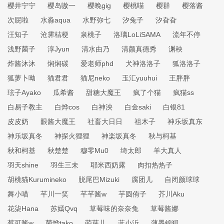
樱井宁宁
樱岛嗷一
樱晚gig
樱桃喵
樱群
樱落酱
次屁啦
水淼aqua
水野弥七
汐兔子
汐旮旮
汪知子
沧霁桔梗
泉桃子
洛璃LoLiSAMA
流年不停
浅野菌子
淳Jyun
清水由乃
清颜真德秀
渊秧
炸酱沐沐
焖焖碳
爱老师phd
犬神洛洛子
狐洛洛子
狐萝卜呦
猫君君
猫尼neko
玉汇yuuhui
王胖胖
玹子Ayako
瓜希酱
甜糖大魔王
疯了个猫
疯猫ss
白易子教主
白烨cos
白神泱
白金saki
白银81
皮皮奶
眼酱大魔王
社畜大日日
祖木子
神乐坂真东
神乐坂真冬
神探火狸狸
神楽坂真冬
秋与柯基
秋和柯基
秋楚楚
穆零Mu0
绮太郎
羊大真人
羽天shine
羽生三未
耶米西奶露
肉扣热热子
胡桃猫Kurumineko
脱尾巴Mizuki
腐团儿
自闭颜球球
舞小喵
芊川一笑
芊芊酱w
芋圆侑子
芥川Aku
花柒Hana
苏嫣Qvq
草莓味的奈奈兔
草莓酱娜
莓可酱w
菌烨tako
萌芽儿
蓝小沂
薄墨锦狐