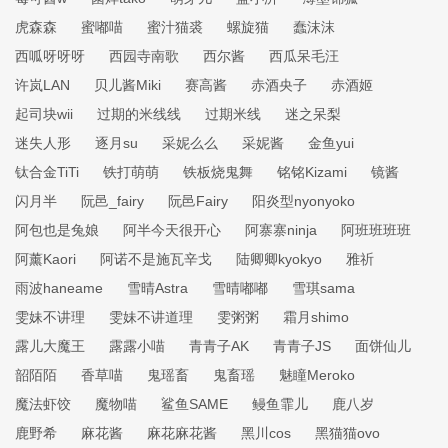
虎森森
蜜嘟喵
蜜汁猫裘
螺旋猫
蠢沫沫
西呱呀呀呀
西园寺南歌
西尔酱
西瓜呆毛汪
许岚LAN
贝儿酱Miki
赛高酱
赤酒央子
赤酒姬
起司块wii
过期的米线线
过期米线
迷之呆梨
迷失人形
逐月su
采妮么么
采妮酱
金鱼yui
钛合金TiTi
铁打萌萌
铁板烧鬼舞
铭铭Kizami
镜酱
闪月半
阮邑_fairy
阮邑Fairy
阳炎型nyonyoko
阿包也是兔娘
阿半今天很开心
阿寨寨ninja
阿班班班班
阿薰Kaori
阿诺不是施瓦辛戈
陆卿卿kyokyo
雅祈
雨波haneame
雪晴Astra
雪晴嘟嘟
雪琪sama
雯妹不讲理
雯妹不讲道理
雯粥粥
霜月shimo
露儿大魔王
露露小喵
青青子AK
青青子JS
面饼仙儿
韶陌陌
香草喵
鬼瑶畜
鬼畜瑶
魅瞳Meroko
魔法虾饺
魔物喵
鲨鱼SAME
鳗鱼霏儿
鹿八岁
鹿野希
麻花酱
麻花麻花酱
黑川cos
黑猫猫ovo