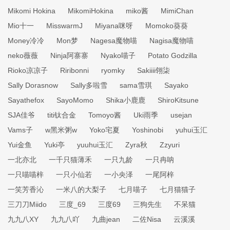
Mikomi Hokina
MikomiHokina
miko酱
MimiChan
Mio十一
MisswarmJ
Miyana咪呀
Momoko葵葵
Money冷冷
Mon梦
Nagesa魔物喵
Nagisa魔物喵
neko薇薇
Ninja阿寨寨
Nyako喵子
Potato Godzilla
Rioko凉凉子
Riribonni
ryomky
Sakiiii翎柒
Sally Dorasnow
Sally多啦雪
sama雪琪
Sayako
Sayathefox
SayoMomo
Shika小鹿鹿
ShiroKitsune
SJA佳爷
titi钛合金
Tomoyo酱
Uki雨季
usejan
Vams子
w黑米粥w
Yoko宅夏
Yoshinobi
yuhui玉汇
Yui金鱼
Yuki亭
yuuhui玉汇
Zyra秋
Zzyuri
一北亦北
一千只猫薄禾
一只九龄
一只冉呐
一只喵喵梓
一只小仙若
一小央泽
一尾阿梓
一笑芳香沁
一米八的大梨子
七月喵子
七月猫猫子
三刀刀Miido
三度_69
三度69
三狗先生
不呆猫
九九八XY
九九八吖
九曲jean
二佐Nisa
云溪溪