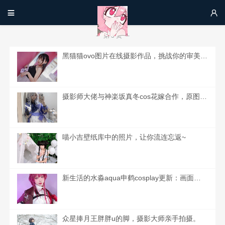


第 3 页
黑猫猫ovo图片在线摄影作品，挑战你的审美极限。
摄影师大佬与神楽坂真冬cos花嫁合作，原图曝光！
喵小吉壁纸库中的照片，让你流连忘返~
新生活的水淼aqua申鹤cosplay更新：画面飞跃，心灵独白，随享cosplay的快乐
众星捧月王胖胖u的脚，摄影大师亲手拍摄。