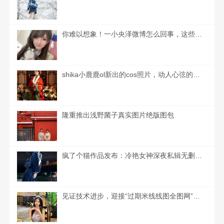
你难以想象！一小央泽微博怎么回事，这些美图如同来自梦中
shika小鹿鹿ol新出的cos照片，动人心弦的美丽景象
隆重推出浅野菌子真实图片绝版图包
疯了个猫作品发布：冷艳女神深夜私辑无删图包，独具造诣的摄影大佬出品
见证技术进步，迎接“过期米线线图全图网”高清图包