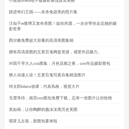
小鹿鹿shika电子版摄影展现真实美丽
踏进奇幻王国——未杀兔甜美的照片集
汪知子w微博又发布美图！如你所愿，一步步带你走近她的摄
影世界
西尔酱免费超大容量的高清美图集锦
拥有高清原图的五更百鬼网盘资源，感受作品魅力。
叫我千寻大人cos图集：月色花都之夜，cos作品摄影图包
撩人动漫人设！五更百鬼写真合集精选图片
绮太郎kitaro放课：代表风格，视觉大片
无需等待，南宫cos图包免费下载，总有一张图片让你惊艳
美如画，让你陶醉的蠢沫沫黑历史美图
萌芽儿古装，新图包要来啦