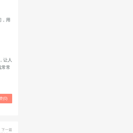
间，用
，让人
戏常常
赞(
0
)
下一篇