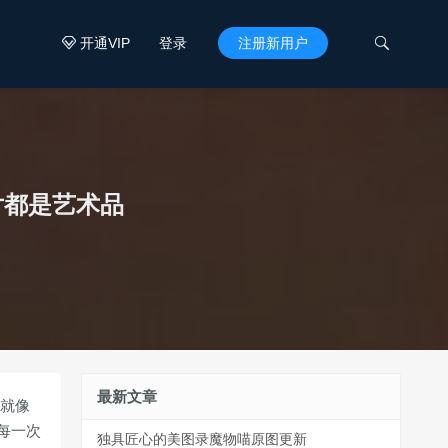
开通VIP
登录
注册新用户


片都是艺术品
最新文章
品就像
每一次
独具匠心的美图录魔物喵原图更新