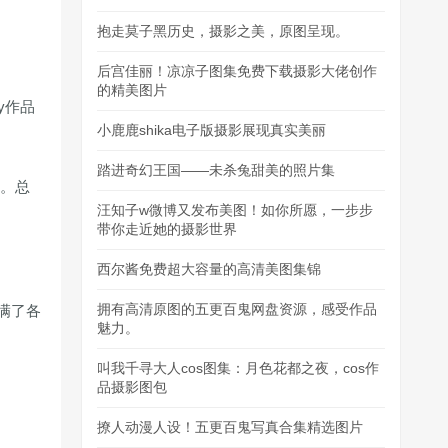
抱走莫子黑历史，摄影之美，原图呈现。
后宫佳丽！凉凉子图集免费下载摄影大佬创作
的精美图片
y作品
小鹿鹿shika电子版摄影展现真实美丽
踏进奇幻王国——未杀兔甜美的照片集
y。总
汪知子w微博又发布美图！如你所愿，一步步
带你走近她的摄影世界
西尔酱免费超大容量的高清美图集锦
拥有高清原图的五更百鬼网盘资源，感受作品
满了各
魅力。
叫我千寻大人cos图集：月色花都之夜，cos作
品摄影图包
撩人动漫人设！五更百鬼写真合集精选图片