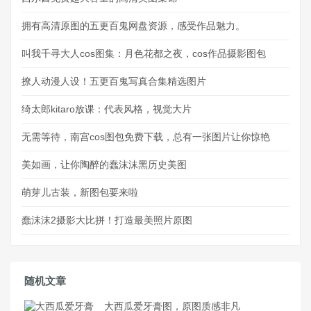
拥有高清原图的五更百鬼网盘资源，感受作品魅力。
叫我千寻大人cos图集：月色花都之夜，cos作品摄影图包
撩人动漫人设！五更百鬼写真合集精选图片
绮太郎kitaro放课：代表风格，视觉大片
无需等待，南宫cos图包免费下载，总有一张图片让你惊艳
美如画，让你陶醉的蠢沫沫黑历史美图
萌芽儿古装，新图包要来啦
蠢沫沫2摄影大比拼！打造最美照片原图
随机文章
大西瓜爱牙膏图，原图质感非凡