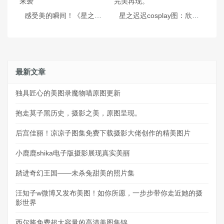
感受美的瞬间！《星之迟迟9月计划d冲呀》摄影大作来袭
星之迟迟cosplay图：欣赏无删版的她，感受与原作的完美再现。
最新文章
独具匠心的美图录魔物喵原图更新
抱走莫子黑历史，摄影之美，原图呈现。
后宫佳丽！凉凉子图集免费下载摄影大佬创作的精美图片
小鹿鹿shika电子版摄影展现真实美丽
踏进奇幻王国——未杀兔甜美的照片集
汪知子w微博又发布美图！如你所愿，一步步带你走近她的摄
影世界
西尔酱免费超大容量的高清美图集锦