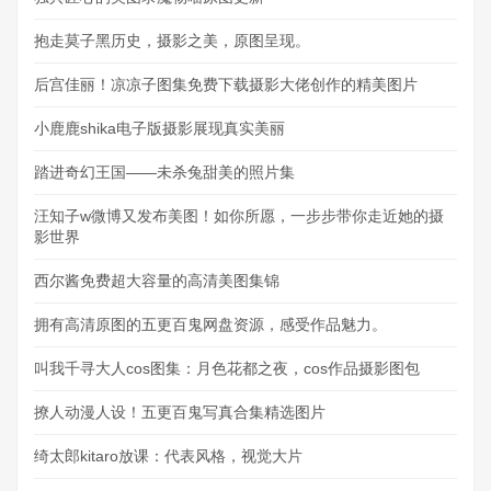
抱走莫子黑历史，摄影之美，原图呈现。
后宫佳丽！凉凉子图集免费下载摄影大佬创作的精美图片
小鹿鹿shika电子版摄影展现真实美丽
踏进奇幻王国——未杀兔甜美的照片集
汪知子w微博又发布美图！如你所愿，一步步带你走近她的摄
影世界
西尔酱免费超大容量的高清美图集锦
拥有高清原图的五更百鬼网盘资源，感受作品魅力。
叫我千寻大人cos图集：月色花都之夜，cos作品摄影图包
撩人动漫人设！五更百鬼写真合集精选图片
绮太郎kitaro放课：代表风格，视觉大片