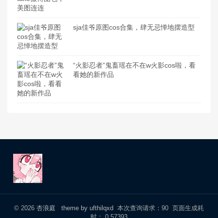
sja佳爷原图cos合集，肆无忌惮地摆造型
“火影忍者”鬼畜瑶在不在w火影cos啦，看
看她的新作品
© 2026
杏浪庭
theme by ufthilqxd
本次查询请求：90 页面生成耗
时： 0.57393