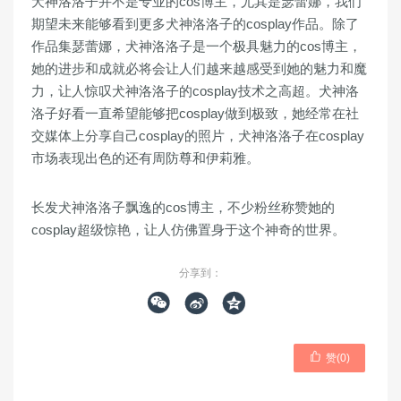
犬神洛洛子并不是专业的cos博主，尤其是瑟蕾娜，我们
期望未来能够看到更多犬神洛洛子的cosplay作品。除了
作品集瑟蕾娜，犬神洛洛子是一个极具魅力的cos博主，
她的进步和成就必将会让人们越来越感受到她的魅力和魔
力，让人惊叹犬神洛洛子的cosplay技术之高超。犬神洛
洛子好看一直希望能够把cosplay做到极致，她经常在社
交媒体上分享自己cosplay的照片，犬神洛洛子在cosplay
市场表现出色的还有周防尊和伊莉雅。
长发犬神洛洛子飘逸的cos博主，不少粉丝称赞她的
cosplay超级惊艳，让人仿佛置身于这个神奇的世界。
分享到：




赞(
0
)