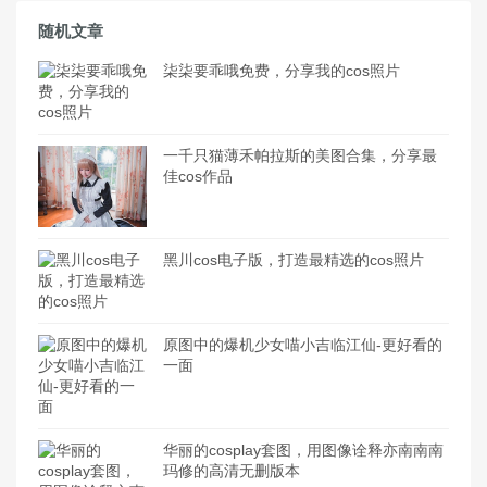
随机文章
柒柒要乖哦免费，分享我的cos照片
一千只猫薄禾帕拉斯的美图合集，分享最
佳cos作品
黑川cos电子版，打造最精选的cos照片
原图中的爆机少女喵小吉临江仙-更好看的
一面
华丽的cosplay套图，用图像诠释亦南南南
玛修的高清无删版本