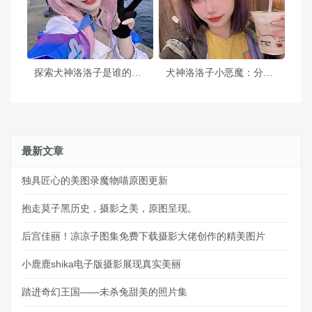
探索犬神洛洛子是谁的真正面貌，欣赏她的最新cos美图
犬神洛洛子小恶魔：分享cos摄影，场景再现感人至深
最新文章
独具匠心的美图录魔物喵原图更新
抱走莫子黑历史，摄影之美，原图呈现。
后宫佳丽！凉凉子图集免费下载摄影大佬创作的精美图片
小鹿鹿shika电子版摄影展现真实美丽
踏进奇幻王国——未杀兔甜美的照片集