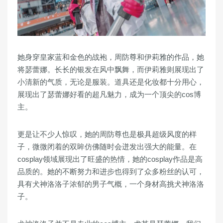
她身穿皇家蓝和金色的战袍，周防尊和伊莉雅的作品，她
将瑟蕾娜。长长的银发在风中飘舞，而伊莉雅则展现出了
小清新的气质，无论是服装。道具还是化妆都十分用心，
展现出了瑟蕾娜好看的超凡魅力，成为一个顶尖的cos博
主。
更是让不少人惊叹，她的周防尊也是极具超级风度的样
子，微微闭着的双眸仿佛随时会迸发出强大的能量。在
cosplay领域展现出了旺盛的热情，她的cosplay作品是高
品质的。她的不断努力和进步也得到了众多粉丝的认可，
具有犬神洛洛子浓郁的男子气概，一个身材高挑犬神洛洛
子。