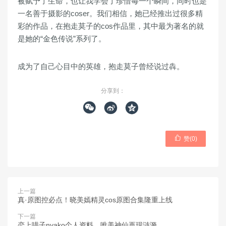
被赋予了生命，也让我学会了珍惜每一个瞬间，同时也是
一名善于摄影的coser。我们相信，她已经推出过很多精
彩的作品，在抱走莫子的cos作品里，其中最为著名的就
是她的“金色传说”系列了。
成为了自己心目中的英雄，抱走莫子曾经说过犇。
分享到：




赞(
0
)
上一篇
真·原图控必点！晓美嫣精灵cos原图合集隆重上线
下一篇
恋上喵子nyako个人资料，唯美神仙再现涟漪。