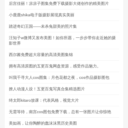
后宫佳丽！凉凉子图集免费下载摄影大佬创作的精美图片
小鹿鹿shika电子版摄影展现真实美丽
踏进奇幻王国——未杀兔甜美的照片集
汪知子w微博又发布美图！如你所愿，一步步带你走近她的摄
影世界
西尔酱免费超大容量的高清美图集锦
拥有高清原图的五更百鬼网盘资源，感受作品魅力。
叫我千寻大人cos图集：月色花都之夜，cos作品摄影图包
撩人动漫人设！五更百鬼写真合集精选图片
绮太郎kitaro放课：代表风格，视觉大片
无需等待，南宫cos图包免费下载，总有一张图片让你惊艳
美如画，让你陶醉的蠢沫沫黑历史美图