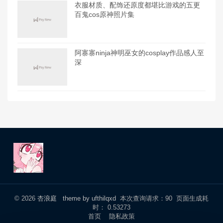
衣服材质、配饰还原度都堪比游戏的五更
百鬼cos原神照片集
阿寨寨ninja神明巫女的cosplay作品感人至
深
© 2026
杏浪庭
theme by ufthilqxd
本次查询请求：90 页面生成耗
时： 0.53273
首页
隐私政策