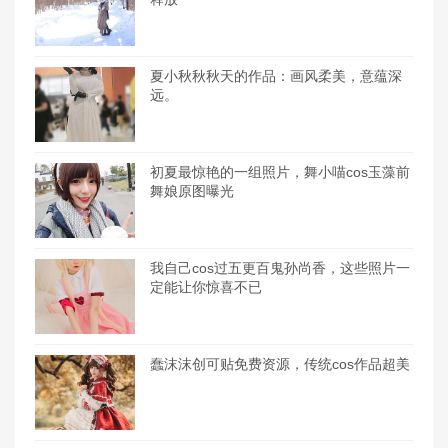
夏小秋秋秋天的作品：画风柔美，意蕴深
远。
初夏最惊艳的一组照片，舞小喵cos玉藻前
舞娘原图曝光
我自己cos过五更百鬼孙尚香，这些照片一
定能让你惊喜不已
蠢沫沫创可贴免费资源，传统cos作品超美