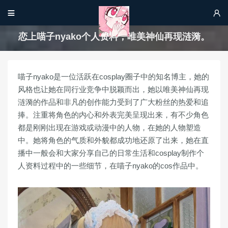


恋上喵子nyako个人资料，唯美神仙再现涟漪。
喵子nyako是一位活跃在cosplay圈子中的知名博主，她的
风格也让她在同行业竞争中脱颖而出，她以唯美神仙再现
涟漪的作品和非凡的创作能力受到了广大粉丝的热爱和追
捧。注重将角色的内心和外表完美呈现出来，有不少角色
都是刚刚出现在游戏或动漫中的人物，在她的人物塑造
中。她将角色的气质和外貌都成功地还原了出来，她在直
播中一般会和大家分享自己的日常生活和cosplay制作个
人资料过程中的一些细节，在喵子nyako的cos作品中。