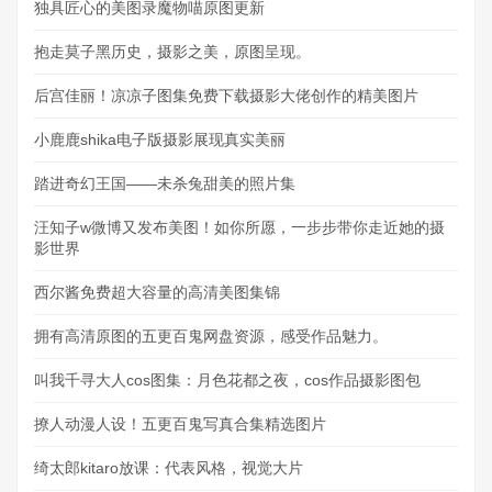
独具匠心的美图录魔物喵原图更新
抱走莫子黑历史，摄影之美，原图呈现。
后宫佳丽！凉凉子图集免费下载摄影大佬创作的精美图片
小鹿鹿shika电子版摄影展现真实美丽
踏进奇幻王国——未杀兔甜美的照片集
汪知子w微博又发布美图！如你所愿，一步步带你走近她的摄
影世界
西尔酱免费超大容量的高清美图集锦
拥有高清原图的五更百鬼网盘资源，感受作品魅力。
叫我千寻大人cos图集：月色花都之夜，cos作品摄影图包
撩人动漫人设！五更百鬼写真合集精选图片
绮太郎kitaro放课：代表风格，视觉大片