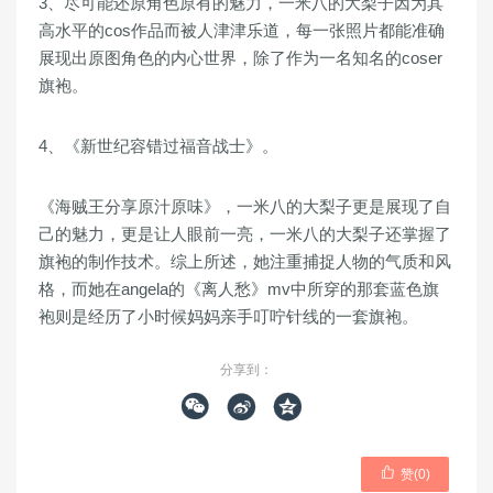
3、尽可能还原角色原有的魅力，一米八的大梨子因为其
高水平的cos作品而被人津津乐道，每一张照片都能准确
展现出原图角色的内心世界，除了作为一名知名的coser
旗袍。
4、《新世纪容错过福音战士》。
《海贼王分享原汁原味》，一米八的大梨子更是展现了自
己的魅力，更是让人眼前一亮，一米八的大梨子还掌握了
旗袍的制作技术。综上所述，她注重捕捉人物的气质和风
格，而她在angela的《离人愁》mv中所穿的那套蓝色旗
袍则是经历了小时候妈妈亲手叮咛针线的一套旗袍。
分享到：




赞(
0
)