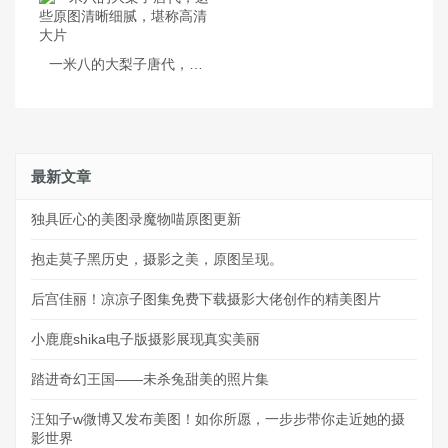
一米八的大梨子唐代，这些原图清晰细腻，堪称高清大片
最新文章
独具匠心的美图录魔物喵原图更新
抱走莫子黑历史，摄影之美，原图呈现。
后宫佳丽！凉凉子图集免费下载摄影大佬创作的精美图片
小鹿鹿shika电子版摄影展现真实美丽
踏进奇幻王国——未杀兔甜美的照片集
汪知子w微博又发布美图！如你所愿，一步步带你走近她的摄
影世界