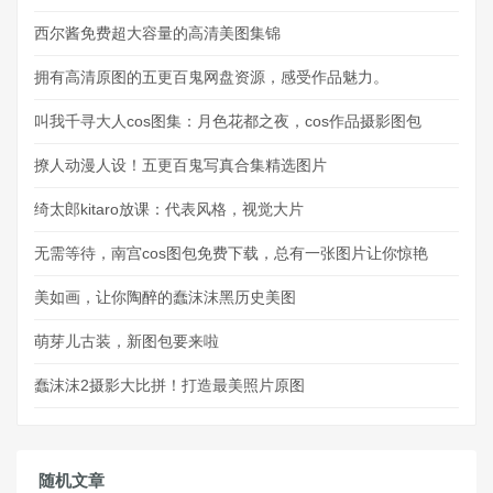
西尔酱免费超大容量的高清美图集锦
拥有高清原图的五更百鬼网盘资源，感受作品魅力。
叫我千寻大人cos图集：月色花都之夜，cos作品摄影图包
撩人动漫人设！五更百鬼写真合集精选图片
绮太郎kitaro放课：代表风格，视觉大片
无需等待，南宫cos图包免费下载，总有一张图片让你惊艳
美如画，让你陶醉的蠢沫沫黑历史美图
萌芽儿古装，新图包要来啦
蠢沫沫2摄影大比拼！打造最美照片原图
随机文章