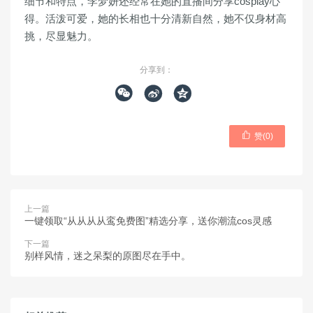
细节和特点，李梦妍还经常在她的直播间分享cosplay心
得。活泼可爱，她的长相也十分清新自然，她不仅身材高
挑，尽显魅力。
分享到：




赞(
0
)
上一篇
一键领取“从从从从鸾免费图”精选分享，送你潮流cos灵感
下一篇
别样风情，迷之呆梨的原图尽在手中。