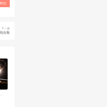
赞(
0
)
下一篇
图包合集
写真：冰雪女神的冷艳美图荣耀展现