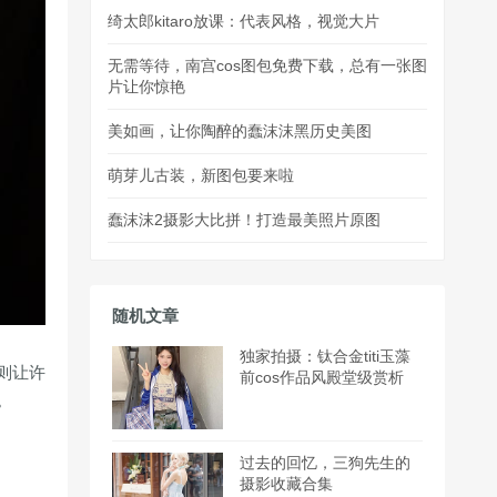
绮太郎kitaro放课：代表风格，视觉大片
无需等待，南宫cos图包免费下载，总有一张图
片让你惊艳
美如画，让你陶醉的蠢沫沫黑历史美图
萌芽儿古装，新图包要来啦
蠢沫沫2摄影大比拼！打造最美照片原图
随机文章
独家拍摄：钛合金titi玉藻
则让许
前cos作品风殿堂级赏析
。
过去的回忆，三狗先生的
摄影收藏合集