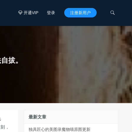
开通VIP
登录
注册新用户


法自拔。
最新文章
多
时刻，
独具匠心的美图录魔物喵原图更新