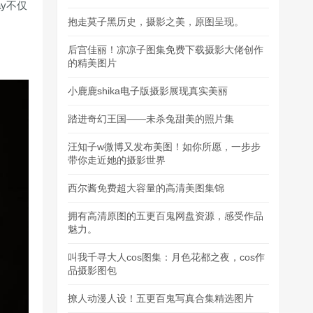
y不仅
抱走莫子黑历史，摄影之美，原图呈现。
后宫佳丽！凉凉子图集免费下载摄影大佬创作
的精美图片
小鹿鹿shika电子版摄影展现真实美丽
踏进奇幻王国——未杀兔甜美的照片集
汪知子w微博又发布美图！如你所愿，一步步
带你走近她的摄影世界
西尔酱免费超大容量的高清美图集锦
拥有高清原图的五更百鬼网盘资源，感受作品
魅力。
叫我千寻大人cos图集：月色花都之夜，cos作
品摄影图包
撩人动漫人设！五更百鬼写真合集精选图片