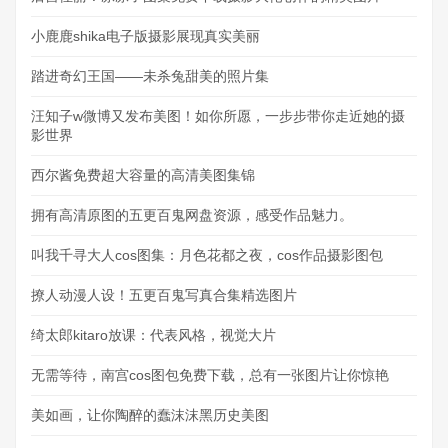
小鹿鹿shika电子版摄影展现真实美丽
踏进奇幻王国——未杀兔甜美的照片集
汪知子w微博又发布美图！如你所愿，一步步带你走近她的摄
影世界
西尔酱免费超大容量的高清美图集锦
拥有高清原图的五更百鬼网盘资源，感受作品魅力。
叫我千寻大人cos图集：月色花都之夜，cos作品摄影图包
撩人动漫人设！五更百鬼写真合集精选图片
绮太郎kitaro放课：代表风格，视觉大片
无需等待，南宫cos图包免费下载，总有一张图片让你惊艳
美如画，让你陶醉的蠢沫沫黑历史美图