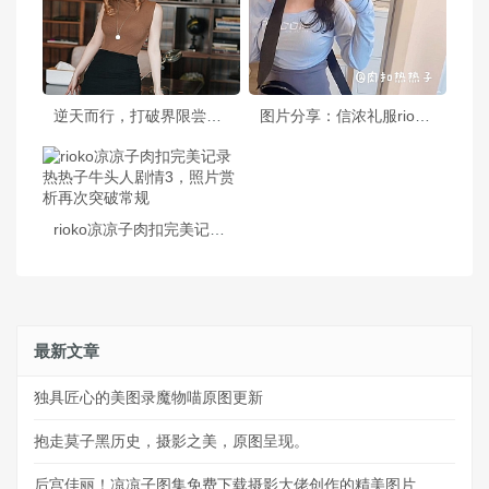
逆天而行，打破界限尝试rioko凉凉子明日方舟原图的全新展示
图片分享：信浓礼服rioko凉凉子的华美cosplay
rioko凉凉子肉扣完美记录热热子牛头人剧情3，照片赏析再次突破常规
最新文章
独具匠心的美图录魔物喵原图更新
抱走莫子黑历史，摄影之美，原图呈现。
后宫佳丽！凉凉子图集免费下载摄影大佬创作的精美图片