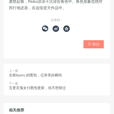
肃然起敬，Rioko凉凉子沉浸在角色中。角色形象也绝对
而行地还原，在这组逆天作品中。
分享到：




赞(
0
)
上一篇
全新byoru.的图包，记录美好瞬间
下一篇
五更百鬼女仆图包更新，你不想错过
相关推荐