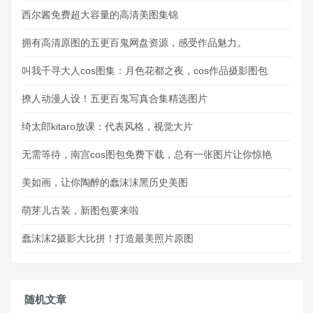
西尔酱免费超大容量的高清美图集锦
拥有高清原图的五更百鬼网盘资源，感受作品魅力。
叫我千寻大人cos图集：月色花都之夜，cos作品摄影图包
撩人动漫人设！五更百鬼写真合集精选图片
绮太郎kitaro放课：代表风格，视觉大片
无需等待，南宫cos图包免费下载，总有一张图片让你惊艳
美如画，让你陶醉的蠢沫沫黑历史美图
萌芽儿古装，新图包要来啦
蠢沫沫2摄影大比拼！打造最美照片原图
随机文章